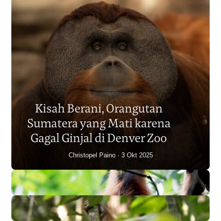
Populasi Orangutan
Sumatera Berkurang 2.700
Kisah Berani, Orangutan
Individu dalam Satu Dekade?
Sumatera yang Mati karena
Junaidi Hanafiah
14 Jul 2026
Gagal Ginjal di Denver Zoo
Christopel Paino
3 Okt 2025