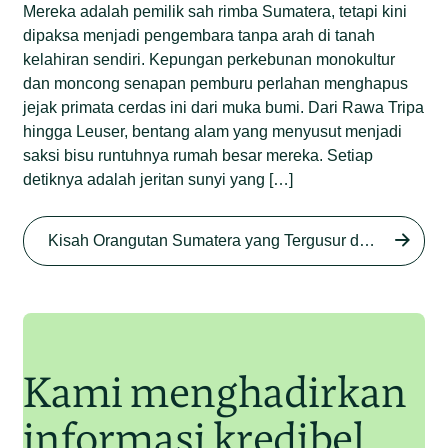
Mereka adalah pemilik sah rimba Sumatera, tetapi kini
dipaksa menjadi pengembara tanpa arah di tanah
kelahiran sendiri. Kepungan perkebunan monokultur
dan moncong senapan pemburu perlahan menghapus
jejak primata cerdas ini dari muka bumi. Dari Rawa Tripa
hingga Leuser, bentang alam yang menyusut menjadi
saksi bisu runtuhnya rumah besar mereka. Setiap
detiknya adalah jeritan sunyi yang […]
Begini Nasib Orangutan
Sumatera di Rawa Tripa
Kisah Orangutan Sumatera yang Tergusur dari Rumah Sendiri series
Begini Modus Perburuan
Junaidi Hanafiah
27 Agu 2025
Orangutan Sumatera
Junaidi Hanafiah
11 Jul 2025
Kami menghadirkan
informasi kredibel