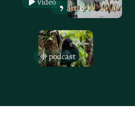
video
artikel
podcast