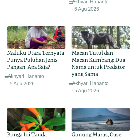
Akhyari Hananto
6 Agu 2026
Maluku Utara Ternyata
Macan Tutul dan
Punya Puluhan Jenis
Macan Kumbang: Dua
Pangan, Apa Saja?
Nama untuk Predator
yang Sama
Akhyari Hananto
Akhyari Hananto
5 Agu 2026
5 Agu 2026
Bunga Ini Tanda
Gunung Maras, Oase