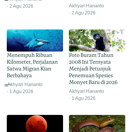
Akhyari Hananto
2 Agu 2026
2 Agu 2026
Menempuh Ribuan
Foto Buram Tahun
Kilometer, Perjalanan
2008 Ini Ternyata
Satwa Migran Kian
Menjadi Petunjuk
Berbahaya
Penemuan Spesies
Monyet Baru di 2026
Akhyari Hananto
Akhyari Hananto
1 Agu 2026
1 Agu 2026