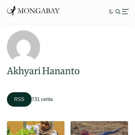
Akhyari Hananto
RSS
731 cerita