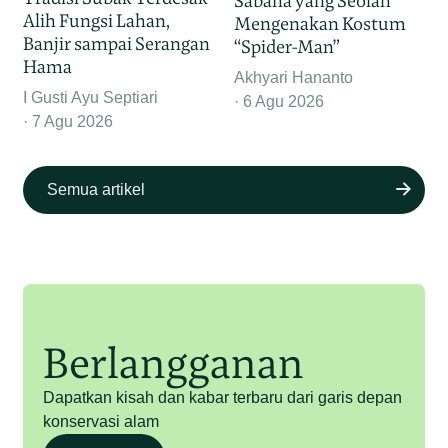
Sabana yang Seolah
Alih Fungsi Lahan,
Mengenakan Kostum
Banjir sampai Serangan
“Spider-Man”
Hama
Akhyari Hananto
I Gusti Ayu Septiari
6 Agu 2026
7 Agu 2026
Semua artikel
Berlangganan
Dapatkan kisah dan kabar terbaru dari garis depan
konservasi alam