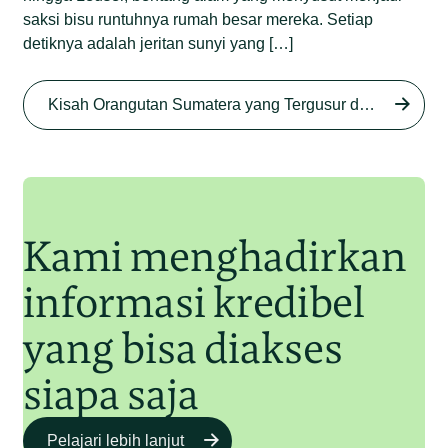
saksi bisu runtuhnya rumah besar mereka. Setiap
detiknya adalah jeritan sunyi yang […]
Begini Nasib Orangutan
Sumatera di Rawa Tripa
Kisah Orangutan Sumatera yang Tergusur dari Rumah Sendiri series
Begini Modus Perburuan
Junaidi Hanafiah
27 Agu 2025
Orangutan Sumatera
Junaidi Hanafiah
11 Jul 2025
Kami menghadirkan
informasi kredibel
yang bisa diakses
siapa saja
Pelajari lebih lanjut