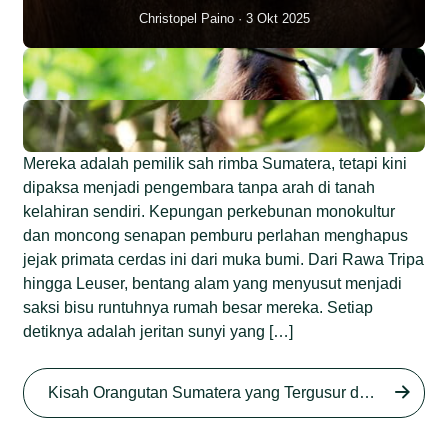
Christopel Paino
3 Okt 2025
Mereka adalah pemilik sah rimba Sumatera, tetapi kini
dipaksa menjadi pengembara tanpa arah di tanah
kelahiran sendiri. Kepungan perkebunan monokultur
dan moncong senapan pemburu perlahan menghapus
jejak primata cerdas ini dari muka bumi. Dari Rawa Tripa
hingga Leuser, bentang alam yang menyusut menjadi
saksi bisu runtuhnya rumah besar mereka. Setiap
detiknya adalah jeritan sunyi yang […]
Begini Nasib Orangutan
Sumatera di Rawa Tripa
Kisah Orangutan Sumatera yang Tergusur dari Rumah Sendiri series
Begini Modus Perburuan
Junaidi Hanafiah
27 Agu 2025
Orangutan Sumatera