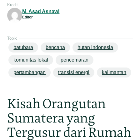
Kredit
M. Asad Asnawi
Editor
Topik
batubara
bencana
hutan indonesia
komunitas lokal
pencemaran
pertambangan
transisi energi
kalimantan
Kisah Orangutan
Sumatera yang
Tergusur dari Rumah