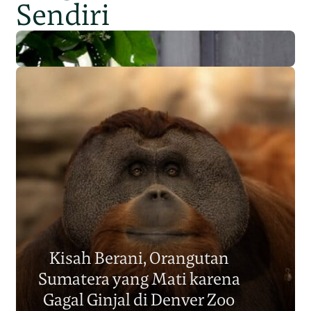
Sendiri
Populasi Orangutan
Sumatera Berkurang 2.700
Kisah Berani, Orangutan
Individu dalam Satu Dekade?
Sumatera yang Mati karena
Junaidi Hanafiah
14 Jul 2026
Gagal Ginjal di Denver Zoo