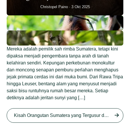
Christopel Paino
3 Okt 2025
Mereka adalah pemilik sah rimba Sumatera, tetapi kini
dipaksa menjadi pengembara tanpa arah di tanah
kelahiran sendiri. Kepungan perkebunan monokultur
dan moncong senapan pemburu perlahan menghapus
jejak primata cerdas ini dari muka bumi. Dari Rawa Tripa
hingga Leuser, bentang alam yang menyusut menjadi
saksi bisu runtuhnya rumah besar mereka. Setiap
detiknya adalah jeritan sunyi yang […]
Begini Nasib Orangutan
Sumatera di Rawa Tripa
Kisah Orangutan Sumatera yang Tergusur dari Rumah Sendiri series
Begini Modus Perburuan
Junaidi Hanafiah
27 Agu 2025
Orangutan Sumatera