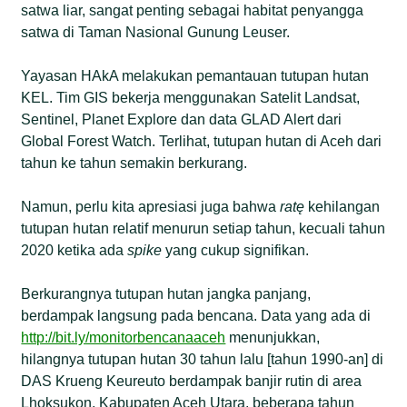
satwa liar, sangat penting sebagai habitat penyangga
satwa di Taman Nasional Gunung Leuser.
Yayasan HAkA melakukan pemantauan tutupan hutan
KEL. Tim GIS bekerja menggunakan Satelit Landsat,
Sentinel, Planet Explore dan data GLAD Alert dari
Global Forest Watch. Terlihat, tutupan hutan di Aceh dari
tahun ke tahun semakin berkurang.
Namun, perlu kita apresiasi juga bahwa
ratę
kehilangan
tutupan hutan relatif menurun setiap tahun, kecuali tahun
2020 ketika ada
spike
yang cukup signifikan.
Berkurangnya tutupan hutan jangka panjang,
berdampak langsung pada bencana. Data yang ada di
http://bit.ly/monitorbencanaaceh
menunjukkan,
hilangnya tutupan hutan 30 tahun lalu [tahun 1990-an] di
DAS Krueng Keureuto berdampak banjir rutin di area
Lhoksukon, Kabupaten Aceh Utara, beberapa tahun