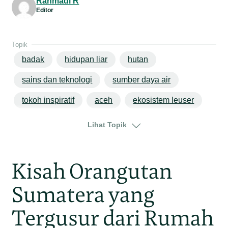
Rahmadi R
Editor
Topik
badak
hidupan liar
hutan
sains dan teknologi
sumber daya air
tokoh inspiratif
aceh
ekosistem leuser
sumatera
Lihat Topik
Kisah Orangutan
Sumatera yang
Tergusur dari Rumah