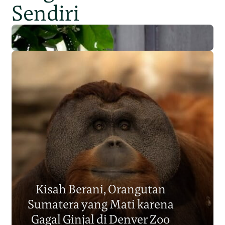
Sendiri
Populasi Orangutan
Sumatera Berkurang 2.700
Kisah Berani, Orangutan
Individu dalam Satu Dekade?
Sumatera yang Mati karena
Junaidi Hanafiah
14 Jul 2026
Gagal Ginjal di Denver Zoo