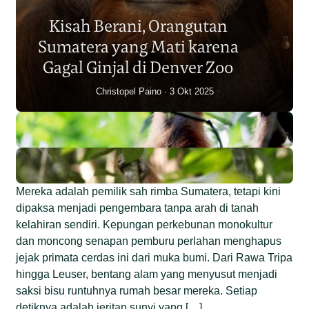
Sumatera Berkurang 2.700
Kisah Berani, Orangutan
Individu dalam Satu Dekade?
Sumatera yang Mati karena
Junaidi Hanafiah
14 Jul 2026
Gagal Ginjal di Denver Zoo
Christopel Paino
3 Okt 2025
Mereka adalah pemilik sah rimba Sumatera, tetapi kini
dipaksa menjadi pengembara tanpa arah di tanah
kelahiran sendiri. Kepungan perkebunan monokultur
dan moncong senapan pemburu perlahan menghapus
jejak primata cerdas ini dari muka bumi. Dari Rawa Tripa
hingga Leuser, bentang alam yang menyusut menjadi
saksi bisu runtuhnya rumah besar mereka. Setiap
detiknya adalah jeritan sunyi yang […]