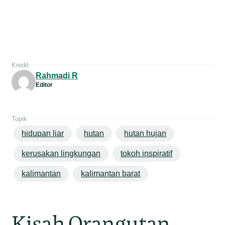
Kredit
Rahmadi R
Editor
Topik
hidupan liar
hutan
hutan hujan
kerusakan lingkungan
tokoh inspiratif
kalimantan
kalimantan barat
Kisah Orangutan