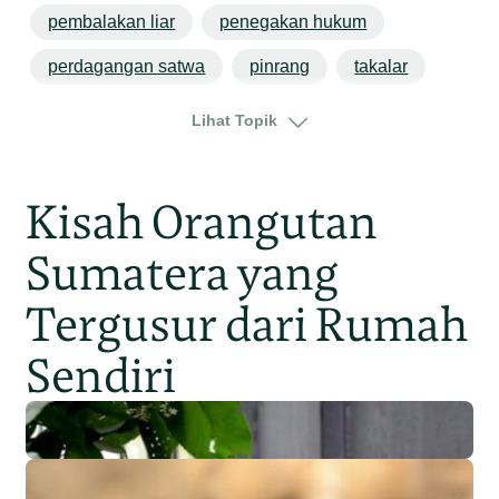
pembalakan liar
penegakan hukum
perdagangan satwa
pinrang
takalar
luwu timur
sulawesi
sulawesi selatan
Lihat Topik
sulawesi tenggara
Kisah Orangutan
Sumatera yang
Tergusur dari Rumah
Sendiri