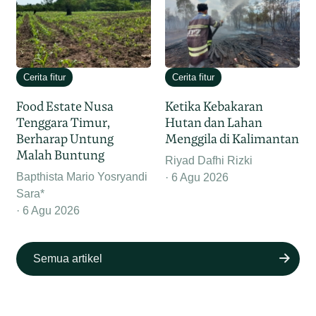
Cerita fitur
Cerita fitur
Food Estate Nusa
Ketika Kebakaran
Tenggara Timur,
Hutan dan Lahan
Berharap Untung
Menggila di Kalimantan
Malah Buntung
Riyad Dafhi Rizki
Bapthista Mario Yosryandi
6 Agu 2026
Sara*
6 Agu 2026
Semua artikel