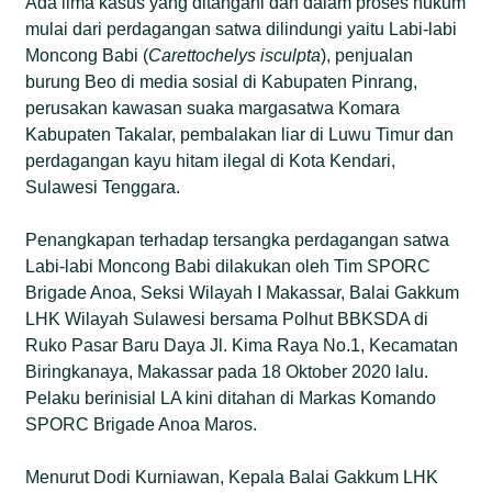
Ada lima kasus yang ditangani dan dalam proses hukum
mulai dari perdagangan satwa dilindungi yaitu Labi-labi
Moncong Babi (
Carettochelys isculpta
), penjualan
burung Beo di media sosial di Kabupaten Pinrang,
perusakan kawasan suaka margasatwa Komara
Kabupaten Takalar, pembalakan liar di Luwu Timur dan
perdagangan kayu hitam ilegal di Kota Kendari,
Sulawesi Tenggara.
Penangkapan terhadap tersangka perdagangan satwa
Labi-labi Moncong Babi dilakukan oleh Tim SPORC
Brigade Anoa, Seksi Wilayah I Makassar, Balai Gakkum
LHK Wilayah Sulawesi bersama Polhut BBKSDA di
Ruko Pasar Baru Daya Jl. Kima Raya No.1, Kecamatan
Biringkanaya, Makassar pada 18 Oktober 2020 lalu.
Pelaku berinisial LA kini ditahan di Markas Komando
SPORC Brigade Anoa Maros.
Menurut Dodi Kurniawan, Kepala Balai Gakkum LHK