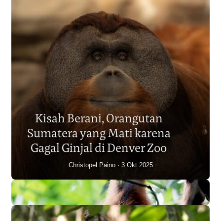
Populasi Orangutan
Sumatera Berkurang 2.700
Kisah Berani, Orangutan
Individu dalam Satu Dekade?
Sumatera yang Mati karena
Junaidi Hanafiah
14 Jul 2026
Gagal Ginjal di Denver Zoo
Christopel Paino
3 Okt 2025