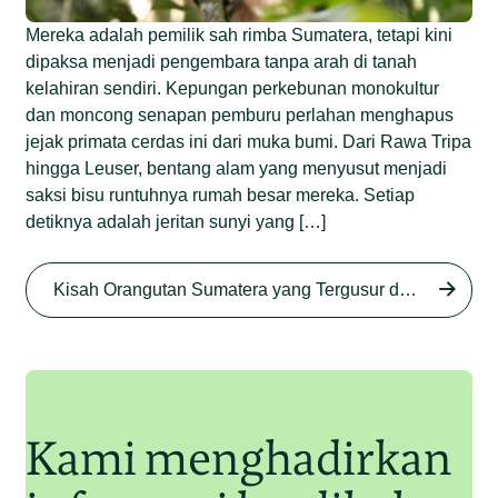
Mereka adalah pemilik sah rimba Sumatera, tetapi kini
dipaksa menjadi pengembara tanpa arah di tanah
kelahiran sendiri. Kepungan perkebunan monokultur
dan moncong senapan pemburu perlahan menghapus
jejak primata cerdas ini dari muka bumi. Dari Rawa Tripa
hingga Leuser, bentang alam yang menyusut menjadi
saksi bisu runtuhnya rumah besar mereka. Setiap
detiknya adalah jeritan sunyi yang […]
Begini Nasib Orangutan
Sumatera di Rawa Tripa
Kisah Orangutan Sumatera yang Tergusur dari Rumah Sendiri series
Begini Modus Perburuan
Junaidi Hanafiah
27 Agu 2025
Orangutan Sumatera
Junaidi Hanafiah
11 Jul 2025
Kami menghadirkan