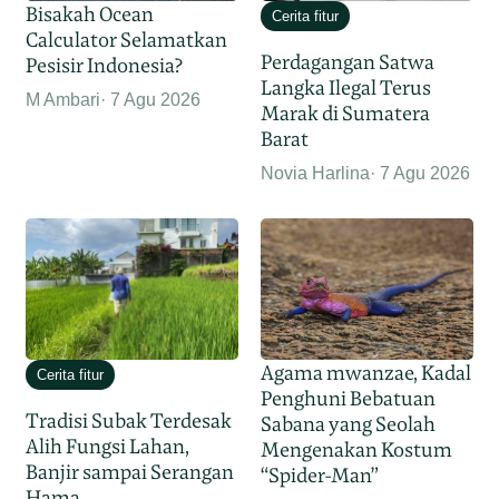
Bisakah Ocean
Cerita fitur
Calculator Selamatkan
Perdagangan Satwa
Pesisir Indonesia?
Langka Ilegal Terus
M Ambari
7 Agu 2026
Marak di Sumatera
Barat
Novia Harlina
7 Agu 2026
Agama mwanzae, Kadal
Cerita fitur
Penghuni Bebatuan
Tradisi Subak Terdesak
Sabana yang Seolah
Alih Fungsi Lahan,
Mengenakan Kostum
Banjir sampai Serangan
“Spider-Man”
Hama