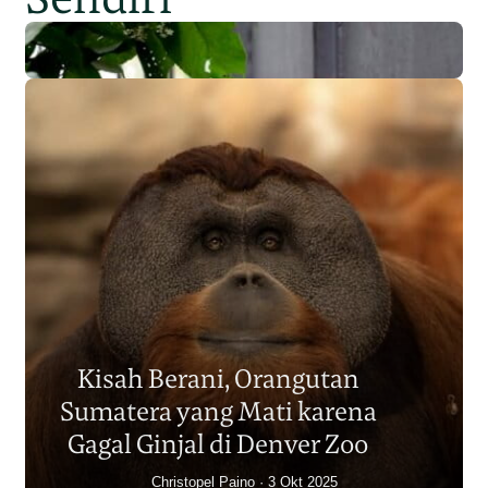
Populasi Orangutan
Sumatera Berkurang 2.700
Kisah Berani, Orangutan
Individu dalam Satu Dekade?
Sumatera yang Mati karena
Junaidi Hanafiah
14 Jul 2026
Gagal Ginjal di Denver Zoo
Christopel Paino
3 Okt 2025