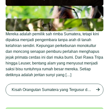
Mereka adalah pemilik sah rimba Sumatera, tetapi kini
dipaksa menjadi pengembara tanpa arah di tanah
kelahiran sendiri. Kepungan perkebunan monokultur
dan moncong senapan pemburu perlahan menghapus
jejak primata cerdas ini dari muka bumi. Dari Rawa Tripa
hingga Leuser, bentang alam yang menyusut menjadi
saksi bisu runtuhnya rumah besar mereka. Setiap
detiknya adalah jeritan sunyi yang […]
Begini Nasib Orangutan
Sumatera di Rawa Tripa
Kisah Orangutan Sumatera yang Tergusur dari Rumah Sendiri series
Begini Modus Perburuan
Junaidi Hanafiah
27 Agu 2025
Orangutan Sumatera
Junaidi Hanafiah
11 Jul 2025