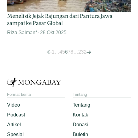
Menelisik Jejak Rajungan dari Pantura Jawa
sampai ke Pasar Global
Riza Salman*
28 Okt 2025
1
…
4
5
6
7
8
…
232
Format berita
Tentang
Video
Tentang
Podcast
Kontak
Artikel
Donasi
Spesial
Buletin