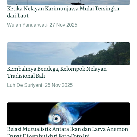
Ketika Nelayan Karimunjawa Mulai Tersingkir
dari Laut
Wulan Yanuarwati
27 Nov 2025
Kembalinya Bendega, Kelompok Nelayan
Tradisional Bali
Luh De Suriyani
25 Nov 2025
Relasi Mutualistik Antara Ikan dan Larva Anemon
Dapat Diketahui dari Foto-Foto Ini