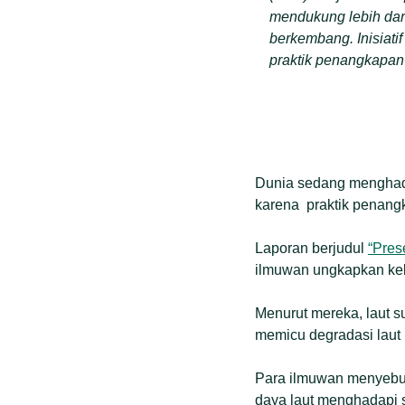
mendukung lebih dari 
berkembang. Inisiati
praktik penangkapan 
Dunia sedang menghada
karena praktik penangka
Laporan berjudul
“Pres
ilmuwan ungkapkan kekh
Menurut mereka, laut s
memicu degradasi laut l
Para ilmuwan menyebut,
daya laut menghadapi sit