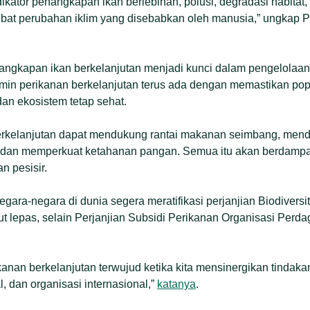
ndikator penangkapan ikan berlebihan, polusi, degradasi habita
ibat perubahan iklim yang disebabkan oleh manusia,” ungkap P
ngkapan ikan berkelanjutan menjadi kunci dalam pengelolaan
in perikanan berkelanjutan terus ada dengan memastikan popu
 dan ekosistem tetap sehat.
berkelanjutan dapat mendukung rantai makanan seimbang, mend
 dan memperkuat ketahanan pangan. Semua itu akan berdampak
n pesisir.
ra-negara di dunia segera meratifikasi perjanjian Biodiversi
laut lepas, selain Perjanjian Subsidi Perikanan Organisasi Pe
anan berkelanjutan terwujud ketika kita mensinergikan tindakan
l, dan organisasi internasional,”
katanya
.