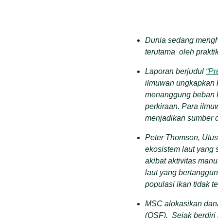
Dunia sedang mengha
terutama oleh praktik
Laporan berjudul
“Pr
ilmuwan ungkapkan ke
menanggung beban keh
perkiraan. Para ilmu
menjadikan sumber da
Peter Thomson, Utus
ekosistem laut yang 
akibat aktivitas man
laut yang bertanggu
populasi ikan tidak t
MSC alokasikan dana
(OSF). Sejak berdiri