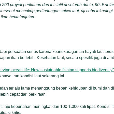
200 proyek perikanan dan inisiatif di seluruh dunia, 90 di anta
f tersebut mencakup perlindungan satwa laut, uji coba teknologi
ikan berkelanjutan.
pi persoalan serius karena keanekaragaman hayati laut terus
pan ikan berlebih. Kesehatan laut, secara spesifik juga di amban
erving ocean life: How sustainable fishing supports biodiversity”
awatiran kondisi laut sekarang ini.
udah terlalu lama menanggung beban kehidupan di bumi dan di b
ebih cepat dari perkiraan.
 laju kepunahan meningkat dari 100-1.000 kali lipat. Kondisi 
uasi kritis.