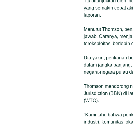
“Itu ditunjukkan oleh i
yang semakin cepat ak
laporan.
Menurut Thomson, pena
jawab. Caranya, menjam
tereksploitasi berlebih
Dia yakin, perikanan 
dalam jangka panjang,
negara-negara pulau da
Thomson mendorong nega
Jurisdiction (BBN) di 
(WTO).
“Kami tahu bahwa perik
industri, komunitas loka