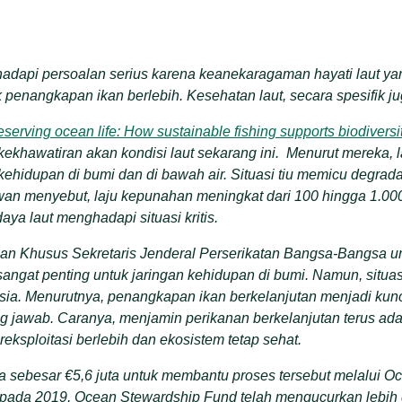
dapi persoalan serius karena keanekaragaman hayati laut ya
 penangkapan ikan berlebih. Kesehatan laut, secara spesifik juga
eserving ocean life: How sustainable fishing supports biodiversi
khawatiran akan kondisi laut sekarang ini. Menurut mereka, la
idupan di bumi dan di bawah air. Situasi tiu memicu degradasi
wan menyebut, laju kepunahan meningkat dari 100 hingga 1.000 ka
ya laut menghadapi situasi kritis.
an Khusus Sekretaris Jenderal Perserikatan Bangsa-Bangsa u
sangat penting untuk jaringan kehidupan di bumi. Namun, situa
usia. Menurutnya, penangkapan ikan berkelanjutan menjadi kun
ng jawab. Caranya, menjamin perikanan berkelanjutan terus a
ereksploitasi berlebih dan ekosistem tetap sehat.
 sebesar €5,6 juta untuk membantu proses tersebut melalui O
 pada 2019, Ocean Stewardship Fund telah mengucurkan lebih d