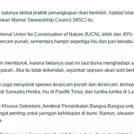
ah satunya akibat praktik penangkapan ikan berlebih, habitat hilan
sikan Marine Stewardship Council (MSC) itu.
tional Union for Conservation of Nature (IUCN), lebih dari 40%
ncam punah, sementara hampir sepertiga hiu dan pari berada 
in memburuk, karena faktanya saat ini laut dunia menghadapi 
parah. Jika itu tidak terkendali, sejumlah spesies akan sulit be
an juga menyoroti spesies terancam punah dan terancam, termas
 di Samudra Hindia, hiu di Pasifik Timur, dan lumba-lumba di Lau
 Khusus Sekretaris Jenderal Perserikatan Bangsa-Bangsa unt
ngat penting untuk jaringan kehidupan di bumi. Namun, situasi
a.