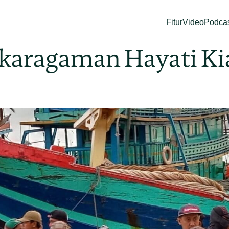
Fitur
Video
Podca
nekaragaman Hayati K