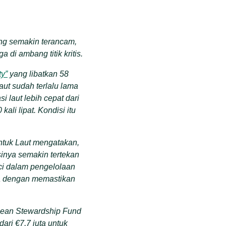
ng semakin terancam,
 di ambang titik kritis.
ty”
yang libatkan 58
ut sudah terlalu lama
 laut lebih cepat dari
li lipat. Kondisi itu
ntuk Laut mengatakan,
sinya semakin tertekan
ci dalam pengelolaan
da dengan memastikan
cean Stewardship Fund
ari €7,7 juta untuk