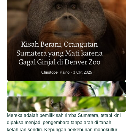
Populasi Orangutan
Sumatera Berkurang 2.700
Kisah Berani, Orangutan
Individu dalam Satu Dekade?
Sumatera yang Mati karena
Junaidi Hanafiah
14 Jul 2026
Gagal Ginjal di Denver Zoo
Christopel Paino
3 Okt 2025
Mereka adalah pemilik sah rimba Sumatera, tetapi kini
dipaksa menjadi pengembara tanpa arah di tanah
kelahiran sendiri. Kepungan perkebunan monokultur