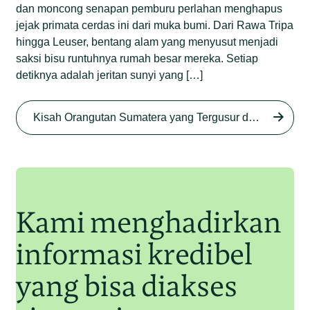
dan moncong senapan pemburu perlahan menghapus
jejak primata cerdas ini dari muka bumi. Dari Rawa Tripa
hingga Leuser, bentang alam yang menyusut menjadi
saksi bisu runtuhnya rumah besar mereka. Setiap
detiknya adalah jeritan sunyi yang […]
Begini Nasib Orangutan
Sumatera di Rawa Tripa
Kisah Orangutan Sumatera yang Tergusur dari Rumah Sendiri series
Begini Modus Perburuan
Junaidi Hanafiah
27 Agu 2025
Orangutan Sumatera
Junaidi Hanafiah
11 Jul 2025
Kami menghadirkan
informasi kredibel
yang bisa diakses