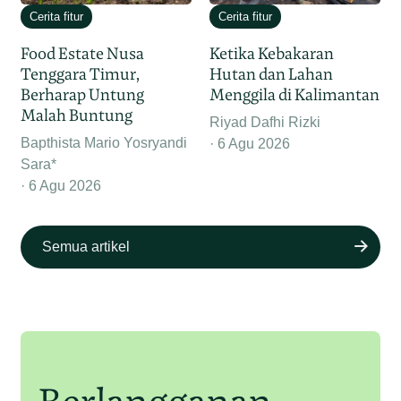
Cerita fitur
Cerita fitur
Food Estate Nusa
Ketika Kebakaran
Tenggara Timur,
Hutan dan Lahan
Berharap Untung
Menggila di Kalimantan
Malah Buntung
Riyad Dafhi Rizki
Bapthista Mario Yosryandi
6 Agu 2026
Sara*
6 Agu 2026
Semua artikel