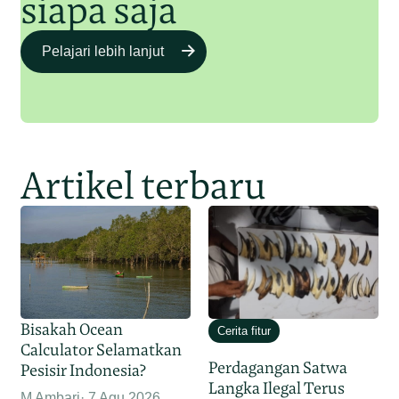
siapa saja
Pelajari lebih lanjut
Artikel terbaru
Bisakah Ocean
Cerita fitur
Calculator Selamatkan
Perdagangan Satwa
Pesisir Indonesia?
Langka Ilegal Terus
M Ambari
7 Agu 2026