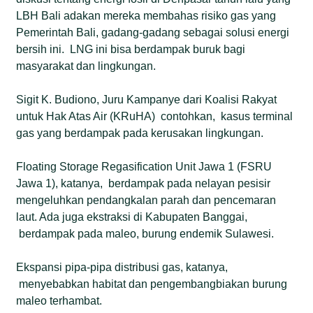
(ETRI) menunjukkan, meskipun terdapat kemajuan
LBH Bali adakan mereka membahas risiko gas yang
dalam tata kelola desa, keberlanjutan inisiatif energi
Pemerintah Bali, gadang-gadang sebagai solusi energi
bersih dan kapasitas ekonomi lokal masih sangat
bersih ini. LNG ini bisa berdampak buruk bagi
tidak merata antarwilayah.
masyarakat dan lingkungan.
Sigit K. Budiono, Juru Kampanye dari Koalisi Rakyat
untuk Hak Atas Air (KRuHA) contohkan, kasus terminal
gas yang berdampak pada kerusakan lingkungan.
Floating Storage Regasification Unit Jawa 1 (FSRU
Jawa 1), katanya, berdampak pada nelayan pesisir
mengeluhkan pendangkalan parah dan pencemaran
laut. Ada juga ekstraksi di Kabupaten Banggai,
berdampak pada maleo, burung endemik Sulawesi.
Ekspansi pipa-pipa distribusi gas, katanya,
menyebabkan habitat dan pengembangbiakan burung
maleo terhambat.