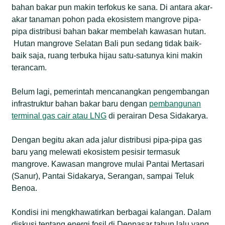
bahan bakar pun makin terfokus ke sana. Di antara akar-
aman, nyaman, ramah lingkungan, dan mandiri itu
akar tanaman pohon pada ekosistem mangrove pipa-
tidak benar.
pipa distribusi bahan bakar membelah kawasan hutan.
Hutan mangrove Selatan Bali pun sedang tidak baik-
Alih-alih memfokuskan solusi ‘energi’ lewat gas
baik saja, ruang terbuka hijau satu-satunya kini makin
dengan berbagai risiko, mestinya lebih perhatian
terancam.
pada energi terbarukan di tingkat komunitas.
Sebenarnya di Bali mulai banyak praktik-praktik
Belum lagi, pemerintah mencanangkan pengembangan
pemenuhan energi terbarukan lebih hijau di
infrastruktur bahan bakar baru dengan
komunitas. Dua desa di Bali, misal, sudah memulai.
pembangunan
terminal gas cair atau LNG
Desa Adat Intaran Sanur menggunakan pembangkit
di perairan Desa Sidakarya.
listrik tenaga surya (PLTS) di sejumlah tempat
Dengan begitu akan ada jalur distribusi pipa-pipa gas
publik seperti balai banjar dan pasar tradisional.
baru yang melewati ekosistem pesisir termasuk
Center of Economic and Law Studies (Celios)
mangrove. Kawasan mangrove mulai Pantai Mertasari
bersama Greenpeace merilis laporan Indeks
(Sanur), Pantai Sidakarya, Serangan, sampai Teluk
Kesiapan Transisi Energi Desa 2026 di Denpasar,
Benoa.
Bali pada 31 Maret 2026. Temuannya, transisi
energi di tingkat desa masih menghadapi tantangan
Kondisi ini mengkhawatirkan berbagai kalangan. Dalam
struktural. Indeks Kesiapan Transisi Energi Desa
diskusi tentang energi fosil di Denpasar tahun lalu yang