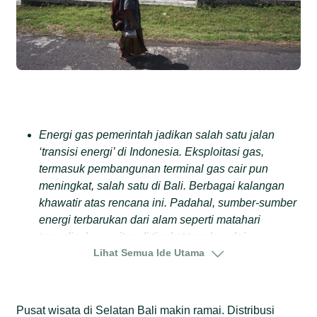
Energi gas pemerintah jadikan salah satu jalan
‘transisi energi’ di Indonesia. Eksploitasi gas,
termasuk pembangunan terminal gas cair pun
meningkat, salah satu di Bali. Berbagai kalangan
khawatir atas rencana ini. Padahal, sumber-sumber
energi terbarukan dari alam seperti matahari
tersedia, komunitas di tingkat tapak mulai
Lihat Semua Ide Utama
menerapkan praktik ini untuk pemenuhan energi.
Roberto Hutabarat, aktivis lingkungan di Bali
mengingatkan jargon bersih gas. Klaim baru dari
Pusat wisata di Selatan Bali makin ramai. Distribusi
LNG, dengan tidak berbau, tak berasap, bersih,