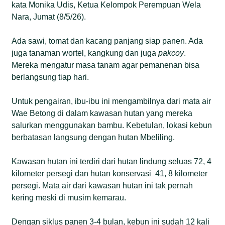
menghadapi berbagai tantangan seperti
kata Monika Udis, Ketua Kelompok Perempuan Wela
keterbatasan air bersih, serangan hama, hingga
Nara, Jumat (8/5/26).
akses pemasaran produk. Program kebun pangan
ini dinilai penting tidak hanya untuk memperkuat
Ada sawi, tomat dan kacang panjang siap panen. Ada
ekonomi rumah tangga, tetapi juga sebagai ruang
juga tanaman wortel, kangkung dan juga
pakcoy
.
pemberdayaan perempuan, pendidikan lingkungan
Mereka mengatur masa tanam agar pemanenan bisa
bagi anak-anak, serta upaya adaptasi dan mitigasi
berlangsung tiap hari.
perubahan iklim berbasis masyarakat.
Untuk pengairan, ibu-ibu ini mengambilnya dari mata air
Wae Betong di dalam kawasan hutan yang mereka
salurkan menggunakan bambu. Kebetulan, lokasi kebun
berbatasan langsung dengan hutan Mbeliling.
Kawasan hutan ini terdiri dari hutan lindung seluas 72, 4
kilometer persegi dan hutan konservasi 41, 8 kilometer
persegi. Mata air dari kawasan hutan ini tak pernah
kering meski di musim kemarau.
Dengan siklus panen 3-4 bulan, kebun ini sudah 12 kali