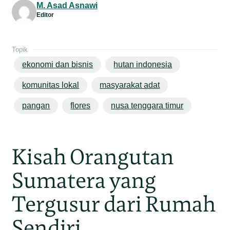
M. Asad Asnawi
Editor
Topik
ekonomi dan bisnis
hutan indonesia
komunitas lokal
masyarakat adat
pangan
flores
nusa tenggara timur
Kisah Orangutan
Sumatera yang
Tergusur dari Rumah
Sendiri