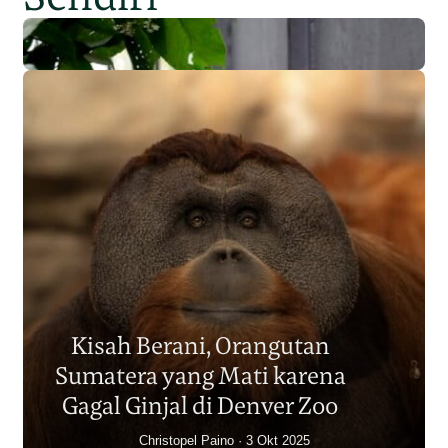
Populasi Orangutan
Sumatera Berkurang 2.700
Kisah Berani, Orangutan
Individu dalam Satu Dekade?
Sumatera yang Mati karena
Junaidi Hanafiah
14 Jul 2026
Gagal Ginjal di Denver Zoo
Christopel Paino
3 Okt 2025