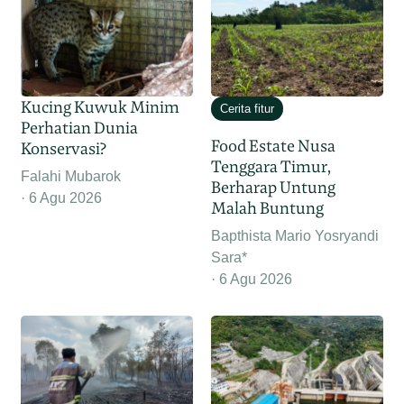
Kucing Kuwuk Minim
Cerita fitur
Perhatian Dunia
Food Estate Nusa
Konservasi?
Tenggara Timur,
Falahi Mubarok
Berharap Untung
6 Agu 2026
Malah Buntung
Bapthista Mario Yosryandi
Sara*
6 Agu 2026