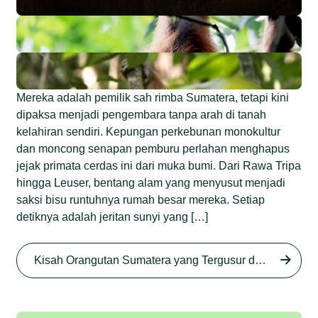
Mereka adalah pemilik sah rimba Sumatera, tetapi kini
dipaksa menjadi pengembara tanpa arah di tanah
kelahiran sendiri. Kepungan perkebunan monokultur
dan moncong senapan pemburu perlahan menghapus
jejak primata cerdas ini dari muka bumi. Dari Rawa Tripa
hingga Leuser, bentang alam yang menyusut menjadi
saksi bisu runtuhnya rumah besar mereka. Setiap
detiknya adalah jeritan sunyi yang […]
Begini Nasib Orangutan
Sumatera di Rawa Tripa
Kisah Orangutan Sumatera yang Tergusur dari Rumah Sendiri series
Begini Modus Perburuan
Junaidi Hanafiah
27 Agu 2025
Orangutan Sumatera
Junaidi Hanafiah
11 Jul 2025