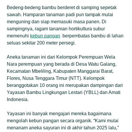
Praktik pertanian organik ini memanfaatkan sumber
Bedeng-bedeng bambu berderet di samping sepetak
daya lokal dan dilakukan berdampingan dengan
sawah. Hamparan tanaman padi pun tampak mulai
upaya konservasi hutan. Di Watu Galang,
menguning dan siap memasuki masa panen. Di
pengairan kebun berasal dari mata air di kawasan
sampingnya, ragam tanaman hortikultura subur
hutan Mbeliling yang dialirkan menggunakan
memenuhi
kebun pangan
berpembatas bambu di lahan
bambu, sementara di Teka Iku warga terus
seluas sekitar 200 meter persegi.
menanam bambu dan pohon lain untuk menjaga
cadangan air serta memulihkan lingkungan.
Aneka tanaman ini dari Kelompok Perempuan Wela
Nara perempuan yang berada di Desa Watu Galang,
Selain menghasilkan sayuran untuk konsumsi
Kecamatan Mbeliling, Kabupaten Manggarai Barat,
keluarga, kebun pangan juga mulai memberikan
Flores, Nusa Tenggara Timur (NTT). Kelompok
tambahan pendapatan bagi kelompok perempuan.
beranggotakan 10 orang ini merupakan dampingan dari
Hasil panen dijual untuk membeli bibit baru dan
Yayasan Bambu Lingkungan Lestari (YBLL) dan Amati
mendukung kegiatan kelompok, sementara hasil
Indonesia.
hutan seperti bambu dan minyak kemiri menjadi
sumber ekonomi alternatif bagi warga desa sekitar
Yayasan ini banyak mengajari mereka bagaimana
kawasan perhutanan sosial.
mengolah kebun pangan secara organik. “Kami mulai
Meski demikian, para perempuan masih
menanam aneka sayuran ini di akhir tahun 2025 lalu,”