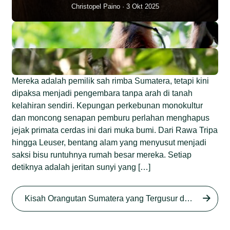
Christopel Paino
3 Okt 2025
Mereka adalah pemilik sah rimba Sumatera, tetapi kini
dipaksa menjadi pengembara tanpa arah di tanah
kelahiran sendiri. Kepungan perkebunan monokultur
dan moncong senapan pemburu perlahan menghapus
jejak primata cerdas ini dari muka bumi. Dari Rawa Tripa
hingga Leuser, bentang alam yang menyusut menjadi
saksi bisu runtuhnya rumah besar mereka. Setiap
detiknya adalah jeritan sunyi yang […]
Begini Nasib Orangutan
Sumatera di Rawa Tripa
Kisah Orangutan Sumatera yang Tergusur dari Rumah Sendiri series
Begini Modus Perburuan
Junaidi Hanafiah
27 Agu 2025
Orangutan Sumatera