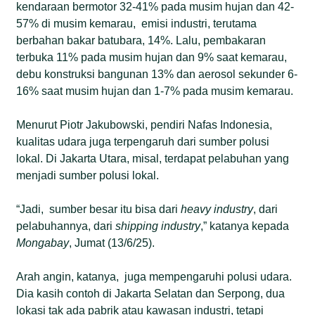
kendaraan bermotor 32-41% pada musim hujan dan 42-
57% di musim kemarau, emisi industri, terutama
berbahan bakar batubara, 14%. Lalu, pembakaran
terbuka 11% pada musim hujan dan 9% saat kemarau,
debu konstruksi bangunan 13% dan aerosol sekunder 6-
16% saat musim hujan dan 1-7% pada musim kemarau.
Menurut Piotr Jakubowski, pendiri Nafas Indonesia,
kualitas udara juga terpengaruh dari sumber polusi
lokal. Di Jakarta Utara, misal, terdapat pelabuhan yang
menjadi sumber polusi lokal.
“Jadi, sumber besar itu bisa dari
heavy
industry
, dari
pelabuhannya, dari
shipping
industry
,” katanya kepada
Mongabay
, Jumat (13/6/25).
Arah angin, katanya, juga mempengaruhi polusi udara.
Dia kasih contoh di Jakarta Selatan dan Serpong, dua
lokasi tak ada pabrik atau kawasan industri, tetapi