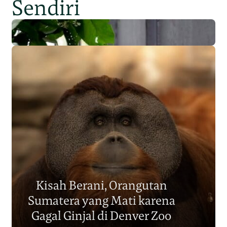
Sendiri
Populasi Orangutan
Sumatera Berkurang 2.700
Kisah Berani, Orangutan
Individu dalam Satu Dekade?
Sumatera yang Mati karena
Junaidi Hanafiah
14 Jul 2026
Gagal Ginjal di Denver Zoo