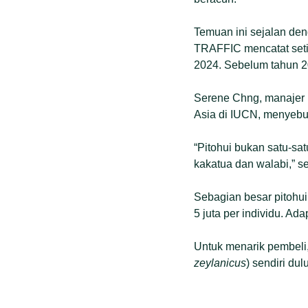
Temuan ini sejalan de
TRAFFIC mencatat setid
2024. Sebelum tahun 201
Serene Chng, manajer 
Asia di IUCN, menyebut
“Pitohui bukan satu-sa
kakatua dan walabi,” s
Sebagian besar pitohui
5 juta per individu. A
Untuk menarik pembeli,
zeylanicus
) sendiri du