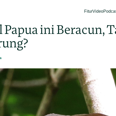
Fitur
Video
Podca
l Papua ini Beracun, 
urung?
a