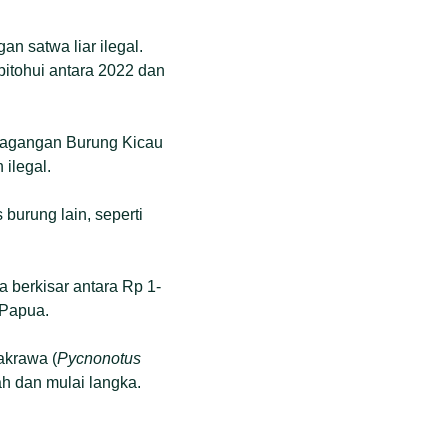
 satwa liar ilegal.
pitohui antara 2022 dan
dagangan Burung Kicau
ilegal.
burung lain, seperti
a berkisar antara Rp 1-
 Papua.
akrawa (
Pycnonotus
ah dan mulai langka.