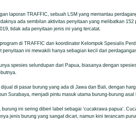
ngan laporan TRAFFIC, sebuah LSM yang memantau perdagangan
aknya ada sembilan aktivitas penyitaan yang melibatkan 152 
9, tidak ada penyitaan jenis ini yang tercatat.
program di TRAFFIC dan koordinator Kelompok Spesialis Per
 penyitaan ini mewakili hanya sebagian kecil dari perdagangan 
tunya spesies selundupan dari Papua, biasanya dengan spesies 
ebutnya.
 dijual di pasar burung yang ada di Jawa dan Bali, dengan harg
dapun Surabaya, menjadi pintu masuk utama burung-burung asal
 burung ini sering diberi label sebagai ‘cucakrawa papua’. Cuc
lunya jenis burung yang sangat dicari, namun kini terancam pun