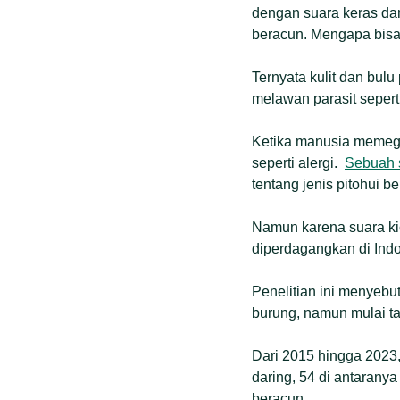
dengan suara keras dan
beracun. Mengapa bis
Ternyata kulit dan bul
melawan parasit seperti
Ketika manusia memegan
seperti alergi.
Sebuah 
tentang jenis pitohui be
Namun karena suara kic
diperdagangkan di Indo
Penelitian ini menyebu
burung, namun mulai tah
Dari 2015 hingga 2023, 
daring, 54 di antaranya
beracun.