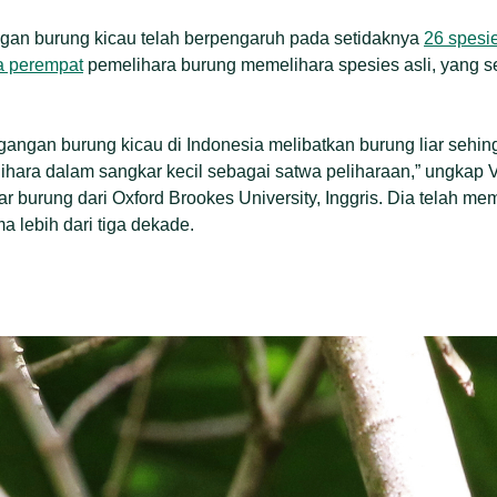
ngan burung kicau telah berpengaruh pada setidaknya
26 spesi
ga perempat
pemelihara burung memelihara spesies asli, yang ser
angan burung kicau di Indonesia melibatkan burung liar sehing
lihara dalam sangkar kecil sebagai satwa peliharaan,” ungkap 
ar burung dari Oxford Brookes University, Inggris. Dia telah m
a lebih dari tiga dekade.