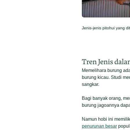
Jenis-jenis pitohui yang d
Tren Jenis dal
Memelihara burung ada
burung kicau. Studi me
sangkar.
Bagi banyak orang, mem
burung jagoannya dapa
Namun hobi ini memiliki
penurunan besar
popula