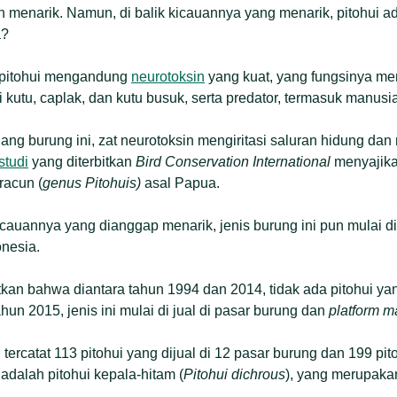
 menarik. Namun, di balik kicauannya yang menarik, pitohui ad
a?
u pitohui mengandung
neurotoksin
yang kuat, yang fungsinya m
 kutu, caplak, dan kutu busuk, serta predator, termasuk manusia
g burung ini, zat neurotoksin mengiritasi saluran hidung da
studi
yang diterbitkan
Bird Conservation International
menyajika
racun (
genus Pitohuis)
asal Papua.
auannya yang dianggap menarik, jenis burung ini pun mulai di
nesia.
tkan bahwa diantara tahun 1994 dan 2014, tidak ada pitohui yan
un 2015, jenis ini mulai di jual di pasar burung dan
platform m
tercatat 113 pitohui yang dijual di 12 pasar burung dan 199 pit
 adalah pitohui kepala-hitam (
Pitohui dichrous
), yang merupakan