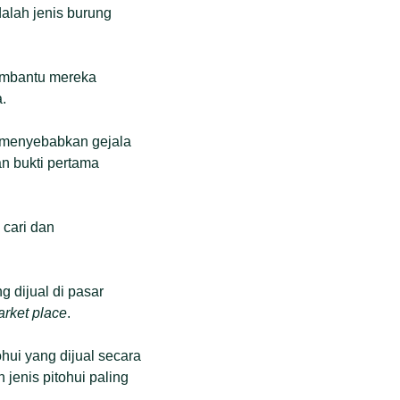
alah jenis burung
embantu mereka
.
n menyebabkan gejala
n bukti pertama
 cari dan
g dijual di pasar
arket place
.
ohui yang dijual secara
 jenis pitohui paling