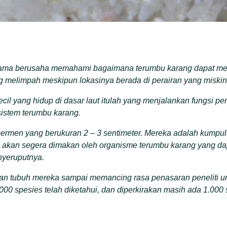
 lama berusaha memahami bagaimana terumbu karang dapat m
g melimpah meskipun lokasinya berada di perairan yang miskin n
ecil yang hidup di dasar laut itulah yang menjalankan fungsi pe
istem terumbu karang.
i permen yang berukuran 2 – 3 sentimeter. Mereka adalah kumpul
 akan segera dimakan oleh organisme terumbu karang yang dap
yeruputnya.
ran tubuh mereka sampai memancing rasa penasaran peneliti u
000 spesies telah diketahui, dan diperkirakan masih ada 1.000 