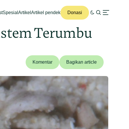
st
Spesial
Artikel
Artikel pendek
Donasi
osistem Terumbu
Komentar
Bagikan article