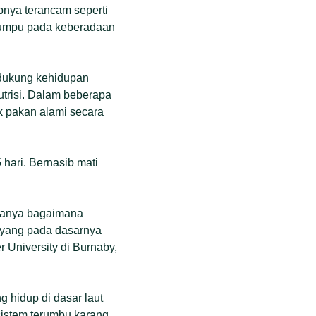
upnya terancam seperti
rtumpu pada keberadaan
dukung kehidupan
utrisi. Dalam beberapa
k pakan alami secara
 hari. Bernasib mati
-tanya bagaimana
t yang pada dasarnya
 University di Burnaby,
 hidup di dasar laut
sistem terumbu karang.