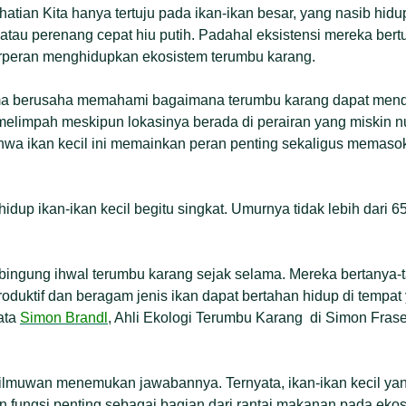
hatian Kita hanya tertuju pada ikan-ikan besar, yang nasib hid
atau perenang cepat hiu putih. Padahal eksistensi mereka be
berperan menghidupkan ekosistem terumbu karang.
ama berusaha memahami bagaimana terumbu karang dapat men
melimpah meskipun lokasinya berada di perairan yang miskin n
hwa ikan kecil ini memainkan peran penting sekaligus memaso
hidup ikan-ikan kecil begitu singkat. Umurnya tidak lebih dari 65
bingung ihwal terumbu karang sejak selama. Mereka bertanya
produktif dan beragam jenis ikan dapat bertahan hidup di tempa
kata
Simon Brandl
, Ahli Ekologi Terumbu Karang di Simon Fraser
ilmuwan menemukan jawabannya. Ternyata, ikan-ikan kecil yang
n fungsi penting sebagai bagian dari rantai makanan pada eko