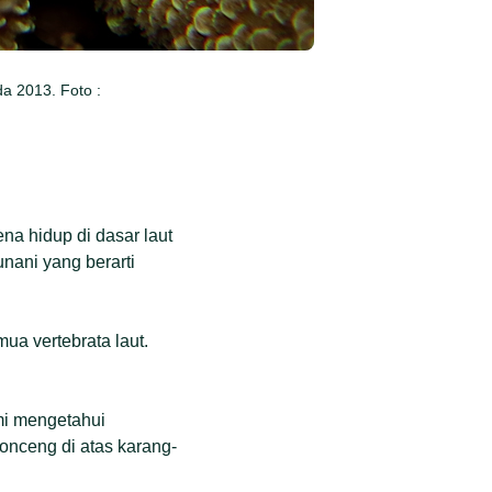
da 2013. Foto :
ena hidup di dasar laut
unani yang berarti
ua vertebrata laut.
mi mengetahui
lonceng di atas karang-