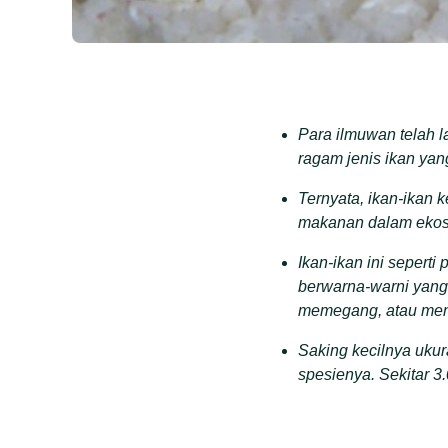
Para ilmuwan telah
ragam jenis ikan yan
Ternyata, ikan-ikan k
makanan dalam ekos
Ikan-ikan ini sepert
berwarna-warni yang
memegang, atau men
Saking kecilnya uku
spesienya. Sekitar 3.