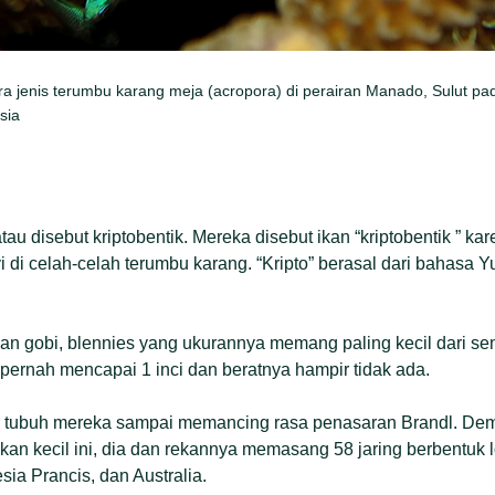
ara jenis terumbu karang meja (acropora) di perairan Manado, Sulut pa
sia
tau disebut kriptobentik. Mereka disebut ikan “kriptobentik ” kar
 di celah-celah terumbu karang. “Kripto” berasal dari bahasa Y
kan gobi, blennies yang ukurannya memang paling kecil dari sem
 pernah mencapai 1 inci dan beratnya hampir tidak ada.
n tubuh mereka sampai memancing rasa penasaran Brandl. De
kan kecil ini, dia dan rekannya memasang 58 jaring berbentuk 
esia Prancis, dan Australia.