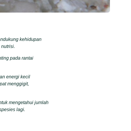
endukung kehidupan
utrisi.
nting pada rantai
an energi kecil
at menggigit,
ntuk mengetahui jumlah
spesies lagi.