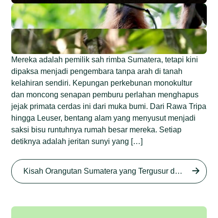
Mereka adalah pemilik sah rimba Sumatera, tetapi kini
dipaksa menjadi pengembara tanpa arah di tanah
kelahiran sendiri. Kepungan perkebunan monokultur
dan moncong senapan pemburu perlahan menghapus
jejak primata cerdas ini dari muka bumi. Dari Rawa Tripa
hingga Leuser, bentang alam yang menyusut menjadi
saksi bisu runtuhnya rumah besar mereka. Setiap
detiknya adalah jeritan sunyi yang […]
Begini Nasib Orangutan
Sumatera di Rawa Tripa
Kisah Orangutan Sumatera yang Tergusur dari Rumah Sendiri series
Begini Modus Perburuan
Junaidi Hanafiah
27 Agu 2025
Orangutan Sumatera
Junaidi Hanafiah
11 Jul 2025