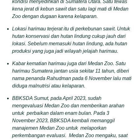
kondisi menyedihkan
di Sumatera Utara
.
Satu tewas
kena jerat di kebun sawit dan satu lagi mati di Medan
Zoo dengan dugaan karena kelaparan.
L
okasi harimau
ter
jerat itu di perkebunan sawit. Untuk
hutan konservasi dan hutan lindung cukup jauh dari
lokasi
.
S
ebelum memasuki hutan lindung
,
ada hutan
produksi
yang juga
jadi wilayah jelajah harimau.
K
abar kematian harimau
juga
dari Medan Zoo. Satu
harimau
S
umatera jantan usia sekitar 11 tahun
,
diberi
nama penanda Rahudman
pada
6
November lalu
mati
diduga
malnutrisi atau kelaparan.
BBKSDA Sumut
, pada April 2023
,
sudah
meng
evaluasi Medan Zoo dan memberikan arahan
untuk perbaikan dalam enam bulan. Pada 3
November 2023, BBKSDA kembali memanggil
manajemen Medan Zoo untuk melaporkan
perkembangan evaluasi
.
Medan Zoo mengaku
,
saat