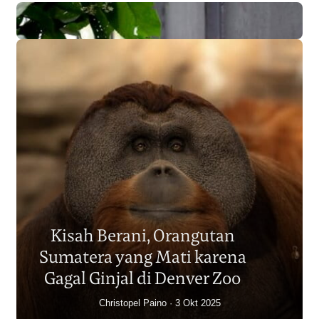
Populasi Orangutan
Sumatera Berkurang 2.700
Kisah Berani, Orangutan
Individu dalam Satu Dekade?
Sumatera yang Mati karena
Junaidi Hanafiah
14 Jul 2026
Gagal Ginjal di Denver Zoo
Christopel Paino
3 Okt 2025