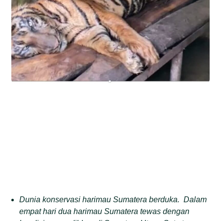
Dunia konservasi harimau
S
umatera berduka
.
D
alam
empat
hari
dua
harimau
S
umatera tewas dengan