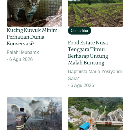
Kucing Kuwuk Minim
Cerita fitur
Perhatian Dunia
Food Estate Nusa
Konservasi?
Tenggara Timur,
Falahi Mubarok
Berharap Untung
6 Agu 2026
Malah Buntung
Bapthista Mario Yosryandi
Sara*
6 Agu 2026