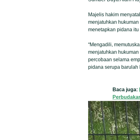
Majelis hakim menyata
menjatuhkan hukuman p
menetapkan pidana itu t
“Mengadili, memutuska
menjatuhkan hukuman se
percobaan selama empa
pidana serupa barulah 
Baca juga:
Perbudakan