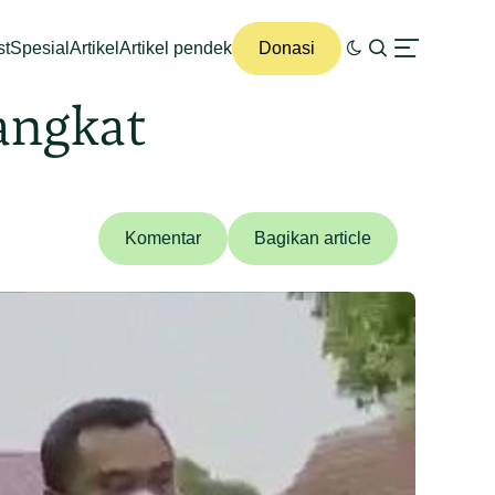
st
Spesial
Artikel
Artikel pendek
Donasi
angkat
Komentar
Bagikan article