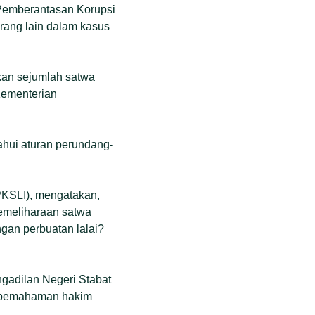
i Pemberantasan Korupsi
rang lain dalam kasus
kan sejumlah satwa
Kementerian
tahui aturan perundang-
PKSLI), mengatakan,
pemeliharaan satwa
ngan perbuatan lalai?
ngadilan Negeri Stabat
an pemahaman hakim