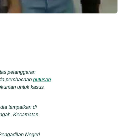
tas pelanggaran
da pembacaan
putusan
ukuman untuk kasus
 dia
tempatkan di
engah
,
Kecamatan
Pengadilan Negeri