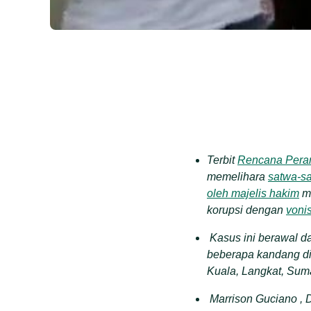
Terbit
Rencana Peran
memelihara
satwa-sa
oleh majelis hakim
m
korupsi dengan
vonis
Kasus ini berawal d
beberapa kandang d
Kuala, Langkat
, Sum
Marrison Guciano
,
D