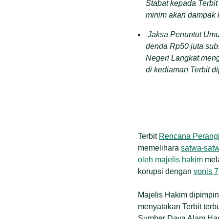
Stabat kepada Terbit
minim
akan dampak k
Jaksa Penuntut Umu
denda Rp50 juta sub
Negeri Langkat
meng
di kediaman
Terbit
di
Terbit
Rencana Perangi
memelihara
satwa-satw
oleh majelis hakim
mela
korupsi dengan
vonis 7
Majelis Hakim dipimpi
menyatakan Terbit terbu
Sumber Daya Alam Hay