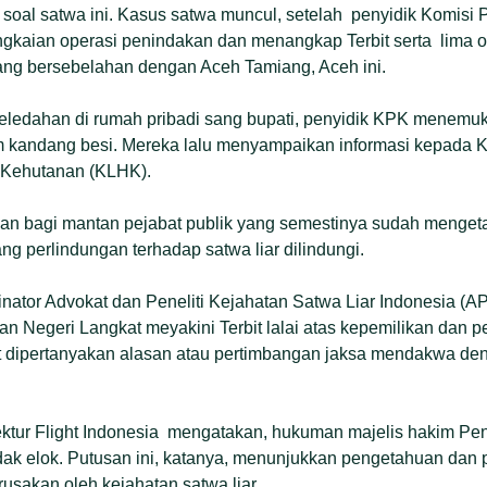
rat soal satwa ini. Kasus satwa muncul, setelah penyidik Komis
gkaian operasi penindakan dan menangkap Terbit serta lima o
yang bersebelahan dengan Aceh Tamiang, Aceh ini.
ledahan di rumah pribadi sang bupati, penyidik KPK menemu
am kandang besi. Mereka lalu menyampaikan informasi kepada 
 Kehutanan (KLHK).
ringan bagi mantan pejabat publik yang semestinya sudah menge
ng perlindungan terhadap satwa liar dilindungi.
ator Advokat dan Peneliti Kejahatan Satwa Liar Indonesia (A
an Negeri Langkat meyakini Terbit lalai atas kepemilikan dan 
tut dipertanyakan alasan atau pertimbangan jaksa mendakwa de
ektur Flight Indonesia mengatakan, hukuman majelis hakim Pe
tidak elok. Putusan ini, katanya, menunjukkan pengetahuan d
sakan oleh kejahatan satwa liar.