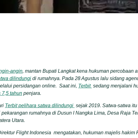
gin-angin
, mantan
Bupati Langkat
kena hukuman percobaan a
twa dilindungi
di rumahnya. Pada
28
Agustus lalu sidang
agen
elalui persidangan online
.
Saat ini,
Terbit
sedang menjalani h
 7,5 tahun
penjara.
ari
Terbit pelihara satwa dilindungi
sejak 2019.
Satwa-satwa itu
i pekarangan rumahnya di Dusun I Nangka Lima, Desa Raja T
atera Utara
.
irektur Flight Indonesia mengatakan, hukuman majelis hakim 