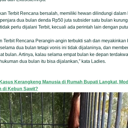
kan Terbit Rencana bersalah, memiliki hewan dilindungi dalam
enjara dua bulan denda Rp50 juta subsider satu bulan kurung
idak perlu dijalani Terbit, kecuali ada perintah lain dengan put
n Terbit Rencana Perangin-angin terbukti sah dan meyakinkan 
lama dua bulan tetapi vonis ini tidak dijalaninya, dan memb
t bulan. Artinya, kalau selama empat bulan ke depan terdakwa
hukuman dua bulan itu bisa dijalankan,” kata Ladies.
Kasus Kerangkeng Manusia di Rumah Bupati Langkat, Mo
 di Kebun Sawit?