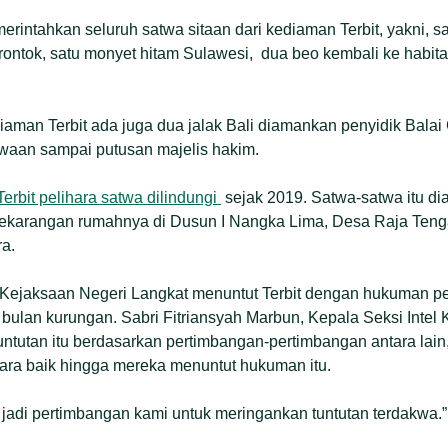
erintahkan seluruh satwa sitaan dari kediaman Terbit, yakni, s
ontok, satu monyet hitam Sulawesi, dua beo kembali ke habitat 
diaman Terbit ada juga dua jalak Bali diamankan penyidik Bala
waan sampai putusan majelis hakim.
Terbit pelihara satwa dilindungi
sejak 2019. Satwa-satwa itu di
ekarangan rumahnya di Dusun I Nangka Lima, Desa Raja Teng
a.
ejaksaan Negeri Langkat menuntut Terbit dengan hukuman pe
a bulan kurungan. Sabri Fitriansyah Marbun, Kepala Seksi Intel
ntutan itu berdasarkan pertimbangan-pertimbangan antara lain
hara baik hingga mereka menuntut hukuman itu.
g jadi pertimbangan kami untuk meringankan tuntutan terdakwa.”