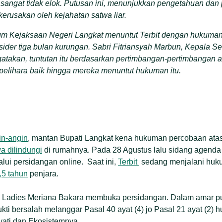
 sangat
tidak elok
. Putusan ini,
menunjukkan pengetahuan dan
erusakan oleh kejahatan satwa liar.
m Kejaksaan Negeri Langkat menuntut
Terbit
dengan hukuman 
sider
tiga
bulan kurungan. Sabri Fitriansyah Marbun, Kepala Se
atakan,
tuntutan itu berdasarkan pertimbangan-pertimbangan
a
pelihara baik
hingga
mereka menuntut hukuman itu.
n-angin
, mantan Bupati Langkat kena hukuman percobaan ata
a dilindungi
di rumahnya. Pada 28 Agustus lalu sidang agen
lui persidangan online. Saat ini,
Terbit
sedang menjalani huk
,5 tahun
penjara.
n Ladies Meriana Bakara membuka persidangan. Dalam amar pu
kti bersalah melanggar Pasal 40 ayat (4) jo Pasal 21 ayat (2) 
ati dan Ekosistemnya.