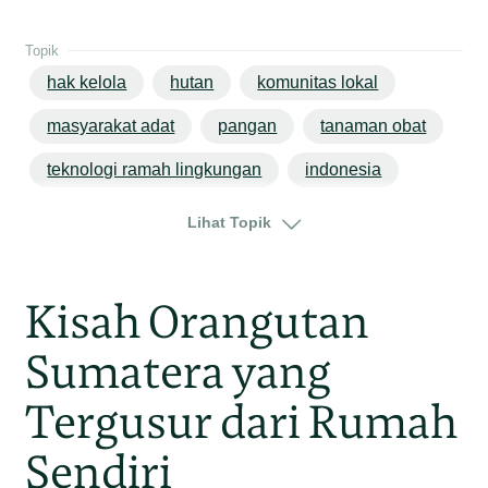
Topik
hak kelola
hutan
komunitas lokal
masyarakat adat
pangan
tanaman obat
teknologi ramah lingkungan
indonesia
kalimantan
kalimantan barat
Lihat Topik
Kisah Orangutan
Sumatera yang
Tergusur dari Rumah
Sendiri