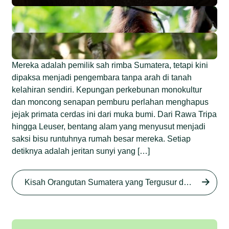
Mereka adalah pemilik sah rimba Sumatera, tetapi kini
dipaksa menjadi pengembara tanpa arah di tanah
kelahiran sendiri. Kepungan perkebunan monokultur
dan moncong senapan pemburu perlahan menghapus
jejak primata cerdas ini dari muka bumi. Dari Rawa Tripa
hingga Leuser, bentang alam yang menyusut menjadi
saksi bisu runtuhnya rumah besar mereka. Setiap
detiknya adalah jeritan sunyi yang […]
Begini Nasib Orangutan
Sumatera di Rawa Tripa
Kisah Orangutan Sumatera yang Tergusur dari Rumah Sendiri series
Begini Modus Perburuan
Junaidi Hanafiah
27 Agu 2025
Orangutan Sumatera
Junaidi Hanafiah
11 Jul 2025