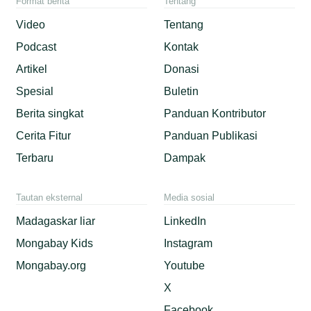
Format berita
Tentang
Video
Tentang
Podcast
Kontak
Artikel
Donasi
Spesial
Buletin
Berita singkat
Panduan Kontributor
Cerita Fitur
Panduan Publikasi
Terbaru
Dampak
Tautan eksternal
Media sosial
Madagaskar liar
LinkedIn
Mongabay Kids
Instagram
Mongabay.org
Youtube
X
Facebook