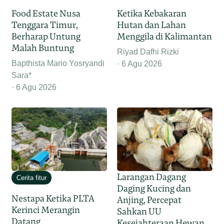
Food Estate Nusa
Ketika Kebakaran
Tenggara Timur,
Hutan dan Lahan
Berharap Untung
Menggila di Kalimantan
Malah Buntung
Riyad Dafhi Rizki
Bapthista Mario Yosryandi
6 Agu 2026
Sara*
6 Agu 2026
Larangan Dagang
Cerita fitur
Daging Kucing dan
Nestapa Ketika PLTA
Anjing, Percepat
Kerinci Merangin
Sahkan UU
Datang
Kesejahteraan Hewan