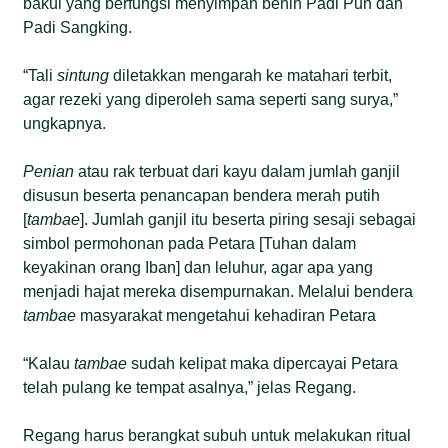
bakul yang berfungsi menyimpan benih Padi Pun dan
Padi Sangking.
“Tali
sintung
diletakkan mengarah ke matahari terbit,
agar rezeki yang diperoleh sama seperti sang surya,”
ungkapnya.
Penian
atau rak terbuat dari kayu dalam jumlah ganjil
disusun beserta penancapan bendera merah putih
[
tambae
]. Jumlah ganjil itu beserta piring sesaji sebagai
simbol permohonan pada Petara [Tuhan dalam
keyakinan orang Iban] dan leluhur, agar apa yang
menjadi hajat mereka disempurnakan. Melalui bendera
tambae
masyarakat mengetahui kehadiran Petara
“Kalau
tambae
sudah kelipat maka dipercayai Petara
telah pulang ke tempat asalnya,” jelas Regang.
Regang harus berangkat subuh untuk melakukan ritual