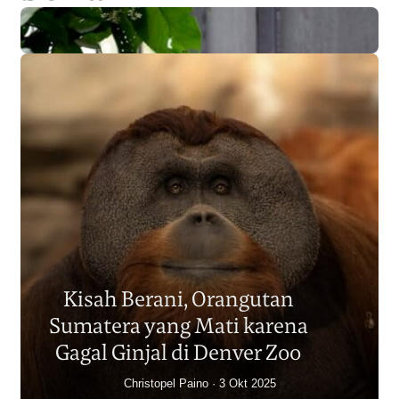
Populasi Orangutan
Sumatera Berkurang 2.700
Kisah Berani, Orangutan
Individu dalam Satu Dekade?
Sumatera yang Mati karena
Junaidi Hanafiah
14 Jul 2026
Gagal Ginjal di Denver Zoo
Christopel Paino
3 Okt 2025