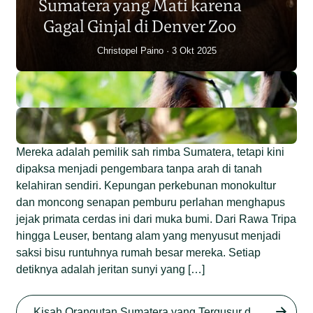
Sumatera yang Mati karena
Junaidi Hanafiah
14 Jul 2026
Gagal Ginjal di Denver Zoo
Christopel Paino
3 Okt 2025
Mereka adalah pemilik sah rimba Sumatera, tetapi kini
dipaksa menjadi pengembara tanpa arah di tanah
kelahiran sendiri. Kepungan perkebunan monokultur
dan moncong senapan pemburu perlahan menghapus
jejak primata cerdas ini dari muka bumi. Dari Rawa Tripa
hingga Leuser, bentang alam yang menyusut menjadi
saksi bisu runtuhnya rumah besar mereka. Setiap
detiknya adalah jeritan sunyi yang […]
Begini Nasib Orangutan
Sumatera di Rawa Tripa
Kisah Orangutan Sumatera yang Tergusur dari Rumah Sendiri series