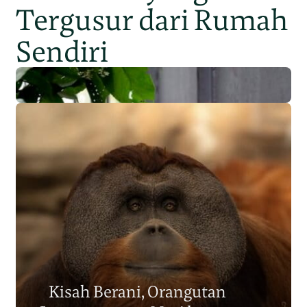
Tergusur dari Rumah
Sendiri
Populasi Orangutan
Sumatera Berkurang 2.700
Kisah Berani, Orangutan
Individu dalam Satu Dekade?