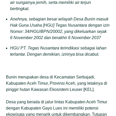
air sungainya jernih, serta memiliki air terjun
bertingkat.
Anehnya,
sebagian besar wilayah Desa Bunin masuk
Hak Guna Usaha
[
HGU
]
Tegas Nusantara
dengan
izin
Nomor: 34/HGU/BPN/20002
, yang
dikeluarkan sejak
6 November 2002 dan berakhir 6 November 2037
HGU PT
.
Tegas Nusantara
terindikasi sebagai
lahan
terlantar
. D
engan demikian
,
izin
nya
bisa dicabut
.
Bunin merupakan desa di Kecamatan Serbajadi,
Kabupaten Aceh Timur, Provinsi Aceh, yang letaknya di
pinggir hutan Kawasan Ekosistem Leuser [KEL].
Desa yang berada di jalur lintas Kabupaten Aceh Timur
dengan Kabupaten Gayo Lues ini memiliki potensi
ekowisata yang menarik untuk dikembangkan. Tutupan