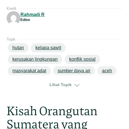
Kredit
Rahmadi R
Editor
Topik
hutan
kelapa sawit
kerusakan lingkungan
konflik sosial
masyarakat adat
sumber daya air
aceh
ekosistem leuser
sumatera
Lihat Topik
Kisah Orangutan
Sumatera yang