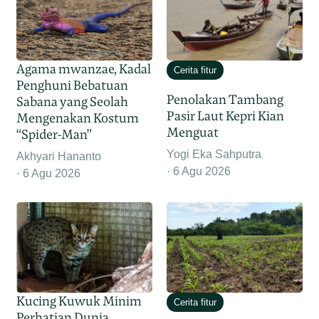
Agama mwanzae, Kadal
Cerita fitur
Penghuni Bebatuan
Penolakan Tambang
Sabana yang Seolah
Pasir Laut Kepri Kian
Mengenakan Kostum
Menguat
“Spider-Man”
Yogi Eka Sahputra
Akhyari Hananto
6 Agu 2026
6 Agu 2026
Kucing Kuwuk Minim
Cerita fitur
Perhatian Dunia