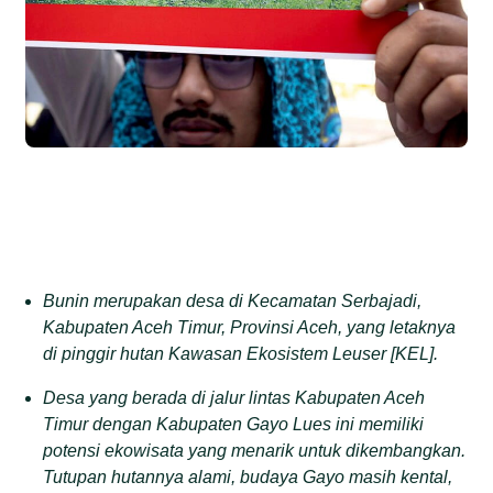
Bunin
merupakan desa di
Kecamatan Serbajadi,
Kabupaten Aceh Timur, Provinsi Aceh
,
yang
letaknya
di pinggir hutan Kawasan Ekosistem Leuser
[
KEL
]
.
Desa yang
berada di
jalur lintas Kabupaten Aceh
Timur dengan Kabupaten Gayo Lues i
ni
memiliki
potensi ekowisata yang menarik untuk dikembangkan.
T
utupan hutan
nya
alami, budaya Gayo
masih
kental,