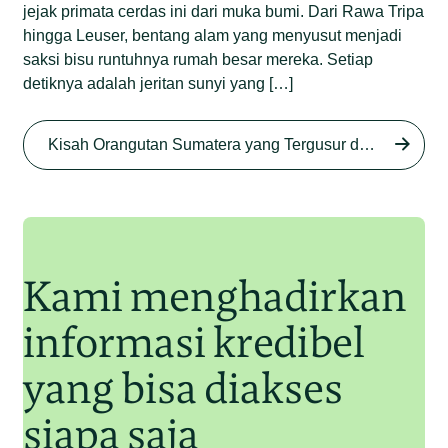
jejak primata cerdas ini dari muka bumi. Dari Rawa Tripa
hingga Leuser, bentang alam yang menyusut menjadi
saksi bisu runtuhnya rumah besar mereka. Setiap
detiknya adalah jeritan sunyi yang […]
Begini Nasib Orangutan
Sumatera di Rawa Tripa
Kisah Orangutan Sumatera yang Tergusur dari Rumah Sendiri series
Begini Modus Perburuan
Junaidi Hanafiah
27 Agu 2025
Orangutan Sumatera
Junaidi Hanafiah
11 Jul 2025
Kami menghadirkan
informasi kredibel
yang bisa diakses
siapa saja