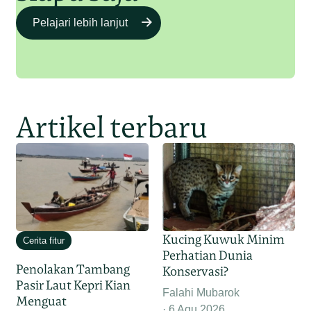
Pelajari lebih lanjut
Artikel terbaru
Kucing Kuwuk Minim
Cerita fitur
Perhatian Dunia
Penolakan Tambang
Konservasi?
Pasir Laut Kepri Kian
Falahi Mubarok
Menguat
6 Agu 2026