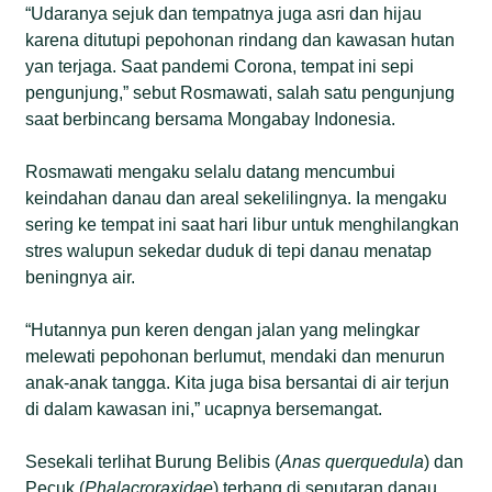
“Udaranya sejuk dan tempatnya juga asri dan hijau
karena ditutupi pepohonan rindang dan kawasan hutan
yan terjaga. Saat pandemi Corona, tempat ini sepi
pengunjung,” sebut Rosmawati, salah satu pengunjung
saat berbincang bersama Mongabay Indonesia.
Rosmawati mengaku selalu datang mencumbui
keindahan danau dan areal sekelilingnya. Ia mengaku
sering ke tempat ini saat hari libur untuk menghilangkan
stres walupun sekedar duduk di tepi danau menatap
beningnya air.
“Hutannya pun keren dengan jalan yang melingkar
melewati pepohonan berlumut, mendaki dan menurun
anak-anak tangga. Kita juga bisa bersantai di air terjun
di dalam kawasan ini,” ucapnya bersemangat.
Sesekali terlihat Burung Belibis (
Anas querquedula
) dan
Pecuk (
Phalacroraxidae
) terbang di seputaran danau.