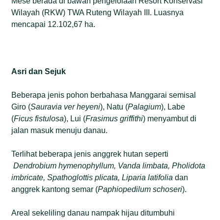
Mese berada di bawah pengelolaan Resort Konservasi
Wilayah (RKW) TWA Ruteng Wilayah III. Luasnya
mencapai 12.102,67 ha.
Asri dan Sejuk
Beberapa jenis pohon berbahasa Manggarai semisal
Giro (
Sauravia ver heyeni
), Natu (
Palagium
), Labe
(
Ficus fistulosa
), Lui (
Frasimus griffithi
) menyambut di
jalan masuk menuju danau.
Terlihat beberapa jenis anggrek hutan seperti
Dendrobium hymenophyllum, Vanda limbata, Pholidota
imbricate, Spathoglottis plicata, Liparia latifolia
dan
anggrek kantong semar (
Paphiopedilum schoseri
).
Areal sekeliling danau nampak hijau ditumbuhi