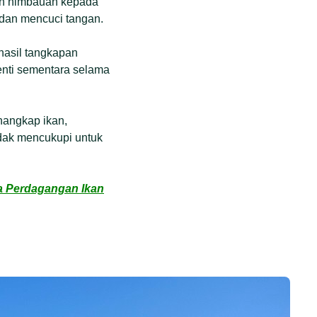
an himbauan kepada
 dan mencuci tangan.
hasil tangkapan
enti sementara selama
nangkap ikan,
idak mencukupi untuk
ya Perdagangan Ikan