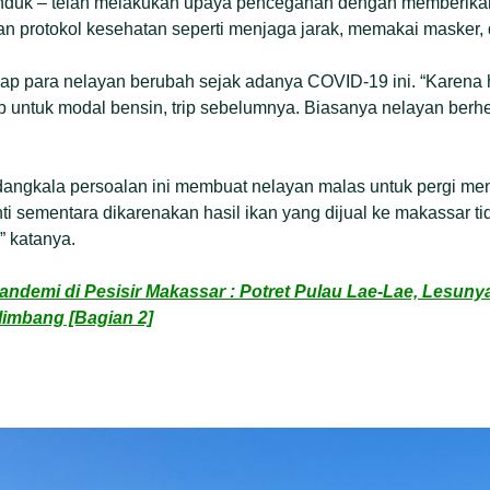
 induk – telah melakukan upaya pencegahan dengan memberik
n protokol kesehatan seperti menjaga jarak, memakai masker,
ap para nelayan berubah sejak adanya COVID-19 ini. “Karena 
 untuk modal bensin, trip sebelumnya. Biasanya nelayan berh
dangkala persoalan ini membuat nelayan malas untuk pergi me
i sementara dikarenakan hasil ikan yang dijual ke makassar t
” katanya.
ndemi di Pesisir Makassar : Potret Pulau Lae-Lae, Lesun
imbang [Bagian 2]