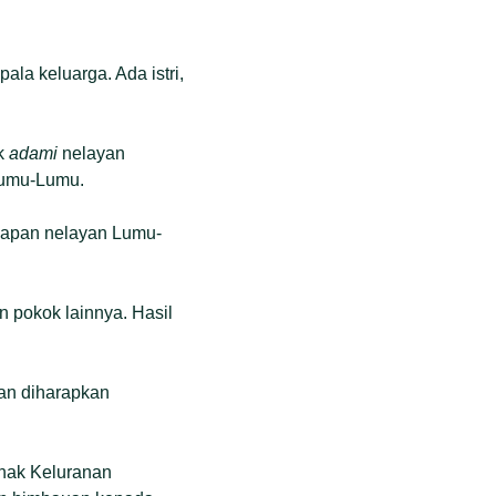
la keluarga. Ada istri,
ak
adami
nelayan
 Lumu-Lumu.
gkapan nelayan Lumu-
n pokok lainnya. Hasil
dan diharapkan
ihak Keluranan