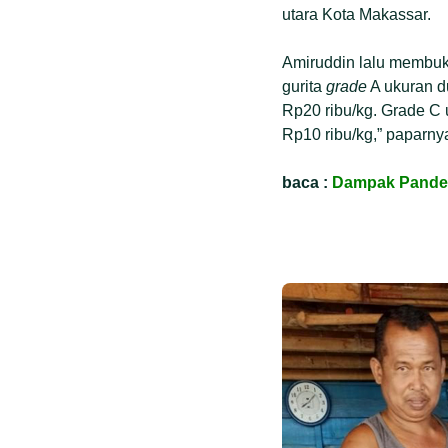
utara Kota Makassar.
Amiruddin lalu membuka
gurita
grade
A ukuran du
Rp20 ribu/kg. Grade C 
Rp10 ribu/kg,” paparny
baca :
Dampak Pandemi