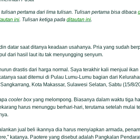
 tulisan pertama dari lima tulisan. Tulisan pertama bisa dibaca
d
tautan ini
. Tulisan ketiga pada
ditautan ini
.
in datar saat ditanya keadaan usahanya. Pria yang sudah berp
l dari hasil laut itu tak menyungging senyum.
run drastis dari harga normal. Saya terakhir kali menjual ikan
,” katanya saat ditemui di Pulau Lumu-Lumu bagian dari Kelurah
angkarrang, Kota Makassar, Sulawesi Selatan, Sabtu (15/8/20
rapa
cooler box
yang melompong. Biasanya dalam waktu tiga ha
“Sekarang harus menunggu berhari-hari, terutama setelah mulai 
nya.
alankan jual beli ikannya dia harus menyiapkan armada, pena
tere,” katanya. Paotere yang disebut adalah Pangkalan Pendarat