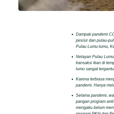
Dampak pandemi COVI
pesisir dan pulau-pu
Pulau Lumu-lumu, K
Nelayan Pulau Lumu-
transaksi ikan di te
lumu sangat tergantu
Karena terbiasa menj
pandemi. Hanya melak
Selama pandemi, war
pangan program antis
mengaku belum mend
program PKH dari Pe