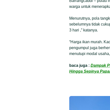
Barrangcaddi – pulau
warga untuk menerapka
Menurutnya, pola tangk
sebelumnya tidak cukup
3 hari ,” katanya.
“Harga ikan murah. Ka
pengumpul juga berhent
menutupi modal usaha,
baca juga :
Dampak Pa
Hingga Sepinya Papal