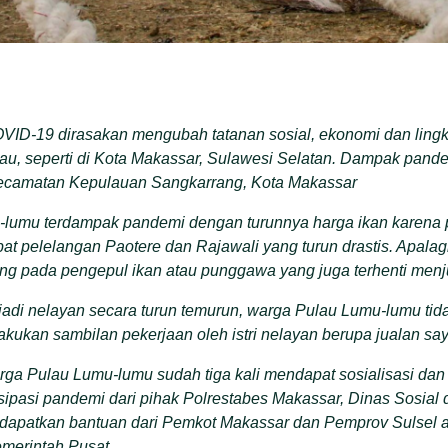
D-19 dirasakan mengubah tatanan sosial, ekonomi dan lingku
lau, seperti di Kota Makassar, Sulawesi Selatan. Dampak pand
ecamatan Kepulauan Sangkarrang, Kota Makassar
lumu terdampak pandemi dengan turunnya harga ikan karena 
mpat pelelangan Paotere dan Rajawali yang turun drastis. Apala
ng pada pengepul ikan atau punggawa yang juga terhenti menj
adi nelayan secara turun temurun, warga Pulau Lumu-lumu tidak
ukan sambilan pekerjaan oleh istri nelayan berupa jualan say
ga Pulau Lumu-lumu sudah tiga kali mendapat sosialisasi dan
ipasi pandemi dari pihak Polrestabes Makassar, Dinas Sosial
apatkan bantuan dari Pemkot Makassar dan Pemprov Sulsel 
merintah Pusat