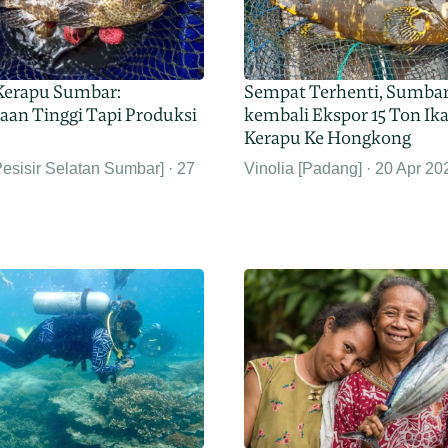
Sempat Terhenti, Sumba
Kerapu Sumbar:
kembali Ekspor 15 Ton Ik
aan Tinggi Tapi Produksi
Kerapu Ke Hongkong
Vinolia [Padang]
20 Apr 20
Pesisir Selatan Sumbar]
27