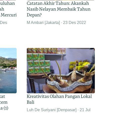
Puluhan
Catatan Akhir Tahun: Akankah
ah
Nasib Nelayan Membaik Tahun
 Mercuri
Depan?
 Des
M Ambari [Jakarta]
23 Des 2022
kat
Kreativitas Olahan Pangan Lokal
stem
Bali
 (1)
Luh De Suriyani [Denpasar]
21 Jul