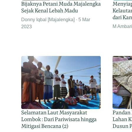
Bijaknya Petani Muda Majalengka
Menyiap
Sejak Kenal Lebah Madu
Kelauta
dari Ka
Donny Iqbal [Majalengka]
5 Mar
M Ambari 
2023
Selamatan Laut Masyarakat
Pandan 
Lombok : Dari Pariwisata hingga
Lahan K
Mitigasi Bencana (2)
Dusun 