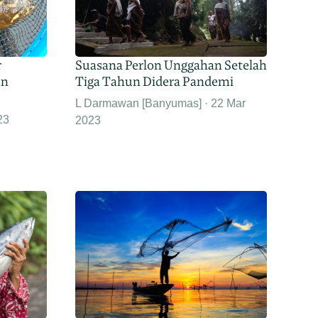
r
Suasana Perlon Unggahan Setelah
an
Tiga Tahun Didera Pandemi
L Darmawan [Banyumas]
22 Mar
23
2023