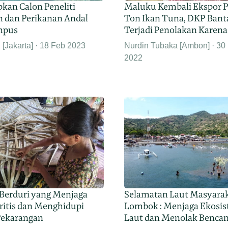
kan Calon Peneliti
Maluku Kembali Ekspor 
n dan Perikanan Andal
Ton Ikan Tuna, DKP Bant
mpus
Terjadi Penolakan Karena
[Jakarta]
18 Feb 2023
Nurdin Tubaka [Ambon]
30
2022
Berduri yang Menjaga
Selamatan Laut Masyara
ritis dan Menghidupi
Lombok : Menjaga Ekosi
Pekarangan
Laut dan Menolak Bencana