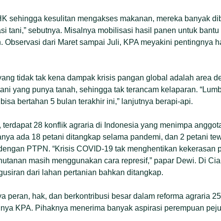
K sehingga kesulitan mengakses makanan, mereka banyak dib
asi tani,” sebutnya. Misalnya mobilisasi hasil panen untuk bantu
. Observasi dari Maret sampai Juli, KPA meyakini pentingnya ha
ang tidak tak kena dampak krisis pangan global adalah area 
tani yang punya tanah, sehingga tak terancam kelaparan. “Lu
isa bertahan 5 bulan terakhir ini,” lanjutnya berapi-api.
terdapat 28 konflik agraria di Indonesia yang menimpa anggo
aranya ada 18 petani ditangkap selama pandemi, dan 2 petani t
k dengan PTPN. “Krisis COVID-19 tak menghentikan kekerasan p
hutanan masih menggunakan cara represif,” papar Dewi. Di Cia
siran dari lahan pertanian bahkan ditangkap.
 peran, hak, dan berkontribusi besar dalam reforma agraria 25 
inya KPA. Pihaknya menerima banyak aspirasi perempuan peju