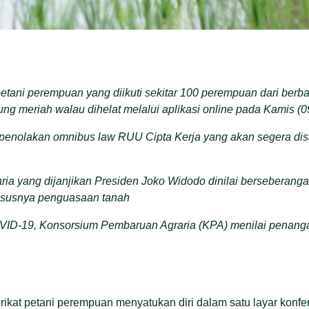
petani perempuan yang diikuti sekitar 100 perempuan dari berb
sung meriah walau dihelat melalui aplikasi online pada Kamis (0
penolakan omnibus law RUU Cipta Kerja yang akan segera di
raria yang dijanjikan Presiden Joko Widodo dinilai bersebera
ususnya penguasaan tanah
D-19, Konsorsium Pembaruan Agraria (KPA) menilai penanga
kat petani perempuan menyatukan diri dalam satu layar konfere