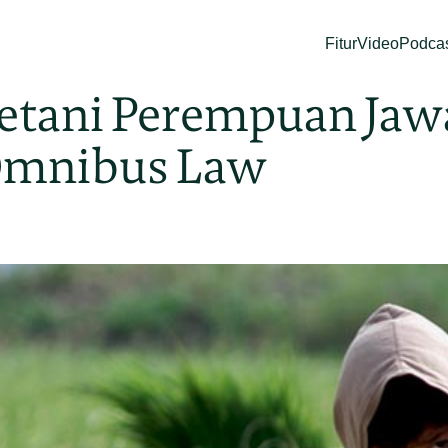
Fitur
Video
Podca
Petani Perempuan Jawa
Omnibus Law