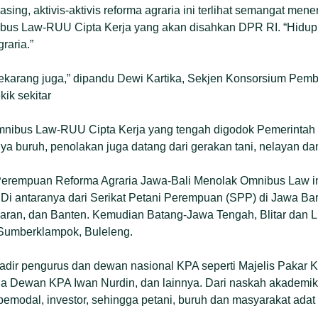
g, aktivis-aktivis reforma agraria ini terlihat semangat mener
us Law-RUU Cipta Kerja yang akan disahkan DPR RI. “Hidup 
raria.”
ekarang juga,” dipandu Dewi Kartika, Sekjen Konsorsium Pemb
ik sekitar
nibus Law-RUU Cipta Kerja yang tengah digodok Pemerintah 
ya buruh, penolakan juga datang dari gerakan tani, nelayan da
Perempuan Reforma Agraria Jawa-Bali Menolak Omnibus Law i
Di antaranya dari Serikat Petani Perempuan (SPP) di Jawa Bar
aran, dan Banten. Kemudian Batang-Jawa Tengah, Blitar dan 
Sumberklampok, Buleleng.
hadir pengurus dan dewan nasional KPA seperti Majelis Pakar 
ua Dewan KPA Iwan Nurdin, dan lainnya. Dari naskah akademik,
pemodal, investor, sehingga petani, buruh dan masyarakat adat 