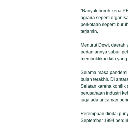
“Banyak buruh kena PH
agraria seperti organis
perkotaan seperti buruh
terjamin.
Menurut Dewi, daerah y
pertaniannya subur, pe
membuktikan kita yang b
Selama masa pandemi, 
bulan terakhir. Di ant
Selatan karena konfli
perusahaan industri ke
juga ada ancaman pengu
Perempuan dinilai punya
September 1994 berdir