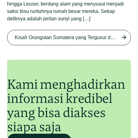
hingga Leuser, bentang alam yang menyusut menjadi
saksi bisu runtuhnya rumah besar mereka. Setiap
detiknya adalah jeritan sunyi yang […]
Begini Nasib Orangutan
Sumatera di Rawa Tripa
Kisah Orangutan Sumatera yang Tergusur dari Rumah Sendiri series
Begini Modus Perburuan
Junaidi Hanafiah
27 Agu 2025
Orangutan Sumatera
Junaidi Hanafiah
11 Jul 2025
Kami menghadirkan
informasi kredibel
yang bisa diakses
siapa saja