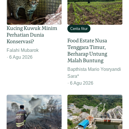
Kucing Kuwuk Minim
Cerita fitur
Perhatian Dunia
Food Estate Nusa
Konservasi?
Tenggara Timur,
Falahi Mubarok
Berharap Untung
6 Agu 2026
Malah Buntung
Bapthista Mario Yosryandi
Sara*
6 Agu 2026