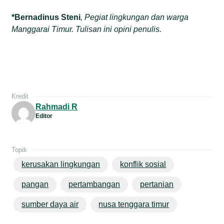
*Bernadinus Steni
, Pegiat lingkungan dan warga
Manggarai Timur. Tulisan ini opini penulis.
Kredit
Rahmadi R
Editor
Topik
kerusakan lingkungan
konflik sosial
pangan
pertambangan
pertanian
sumber daya air
nusa tenggara timur