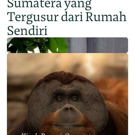
Sumatera yang
Tergusur dari Rumah
Sendiri
Populasi Orangutan
Sumatera Berkurang 2.700