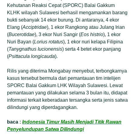
Kehutanan Reaksi Cepat (SPORC) Balai Gakkum
KLHK wilayah Sulawesi berhasil mengamankan barang
bukti sebanyak 14 ekor burung. Di antaranya, 4 ekor
Elang (
Acciptridae
), 1 ekor Rangkong atau Julang Irian
(
Bucerotidae
), 3 ekor Nuri Sangir (
Eos histrio
), 1 ekor
Nuri Bayan (
Lorius rotatus
), 1 ekor nuri kelapa Filipina
(
Tanygnathus Iucionensis
) serta 4 betet ekor panjang
(
Psittacula longicauda
).
Rilis yang diterima Mongabay menyebut, terbongkarnya
kasus tersebut bermula dari pemantauan tim intelijen
SPORC Balai Gakkum LHK Wilayah Sulawesi. Lewat
pemantauan yang dilakukan selama 3 bulan itu, didapat
informasi terkait keberadaan tersangka serta jenis satwa
dilindungi yang diperdagangkan.
baca :
Indonesia Timur Masih Menjadi Titik Rawan
Penyelundupan Satwa Dilindungi