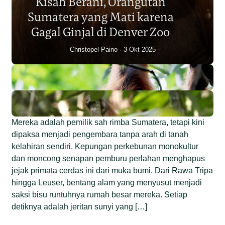
Kisah Berani, Orangutan
Individu dalam Satu Dekade?
Sumatera yang Mati karena
Junaidi Hanafiah
14 Jul 2026
Gagal Ginjal di Denver Zoo
Christopel Paino
3 Okt 2025
Mereka adalah pemilik sah rimba Sumatera, tetapi kini
dipaksa menjadi pengembara tanpa arah di tanah
kelahiran sendiri. Kepungan perkebunan monokultur
dan moncong senapan pemburu perlahan menghapus
jejak primata cerdas ini dari muka bumi. Dari Rawa Tripa
hingga Leuser, bentang alam yang menyusut menjadi
saksi bisu runtuhnya rumah besar mereka. Setiap
detiknya adalah jeritan sunyi yang […]
Begini Nasib Orangutan