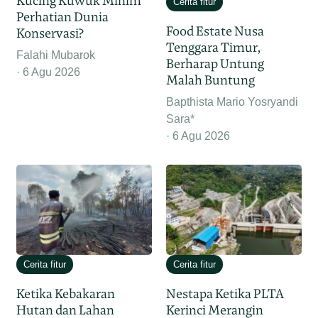
Kucing Kuwuk Minim
Cerita fitur
Perhatian Dunia
Food Estate Nusa
Konservasi?
Tenggara Timur,
Falahi Mubarok
Berharap Untung
6 Agu 2026
Malah Buntung
Bapthista Mario Yosryandi
Sara*
6 Agu 2026
Cerita fitur
Cerita fitur
Ketika Kebakaran
Nestapa Ketika PLTA
Hutan dan Lahan
Kerinci Merangin