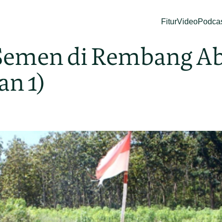
Fitur
Video
Podca
Semen di Rembang A
an 1)