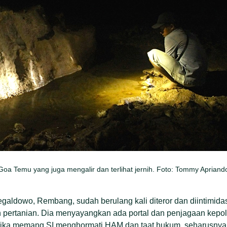
Goa Temu yang juga mengalir dan terlihat jernih. Foto: Tommy Apriand
egaldowo, Rembang, sudah berulang kali diteror dan diintimidas
pertanian. Dia menyayangkan ada portal dan penjagaan kepolis
 Jika memang SI menghormati HAM dan taat hukum, seharusnya 