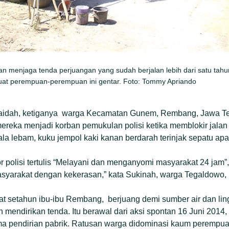
n menjaga tenda perjuangan yang sudah berjalan lebih dari satu tahu
buat perempuan-perempuan ini gentar. Foto: Tommy Apriando
Paidah, ketiganya warga Kecamatan Gunem, Rembang, Jawa T
ereka menjadi korban pemukulan polisi ketika memblokir jalan
a lebam, kuku jempol kaki kanan berdarah terinjak sepatu apar
or polisi tertulis “Melayani dan menganyomi masyarakat 24 jam”
asyarakat dengan kekerasan,” kata Sukinah, warga Tegaldowo
pat setahun ibu-ibu Rembang, berjuang demi sumber air dan l
endirikan tenda. Itu berawal dari aksi spontan 16 Juni 2014,
ma pendirian pabrik. Ratusan warga didominasi kaum perempu