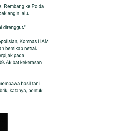
isi Rembang ke Polda
ak angin lalu.
i direnggut.”
kepolisian, Komnas HAM
 bersikap netral.
rpijak pada
9. Akibat kekerasan
k membawa hasil tani
brik, katanya, bentuk