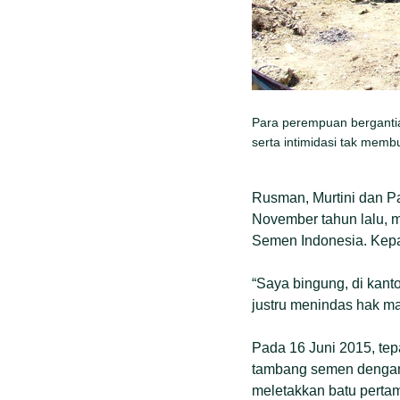
Para perempuan bergantia
serta intimidasi tak mem
Rusman, Murtini dan 
November tahun lalu, m
Semen Indonesia. Kepal
“Saya bingung, di kant
justru menindas hak m
Pada 16 Juni 2015, te
tambang semen dengan m
meletakkan batu perta