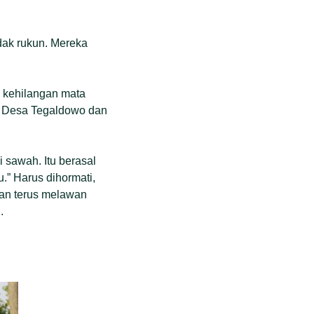
dak rukun. Mereka
 kehilangan mata
di Desa Tegaldowo dan
i sawah. Itu berasal
u.” Harus dihormati,
kan terus melawan
.