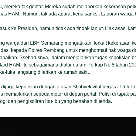
si, mereka tak gentar. Mereka sudah melaporkan kekerasan pol
nas HAM. Namun, tak ada aparat kena sanksi. Laporan warga b
asuk ke Presiden, namun tidak ada tindak lanjut. Hak asasi kam
ping warga dari LBH Semarang mengatakan, terkait kekerasan 
asi kepada Polres Rembang untuk menghormati hak warga dan
baikan. Sseharusnya, dalam menjalankan tugas kepolisian be
dard HAM. Itu sebagaimana diatur dalam Perkap No 8 tahun 200
ka-luka langsung dilarikan ke rumah sakit.
ik dijaga kepolisian dengan alasan SI obyek vital negara. Untu
s memarkirkan sepeda motor di depan portal. Polisi di tapak pa
ologi dan pengisoliran ibu-ibu yang bertahan di tenda.