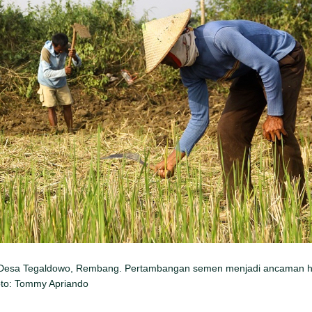
 di Desa Tegaldowo, Rembang. Pertambangan semen menjadi ancaman h
oto: Tommy Apriando