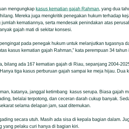
eruan mengungkap
kasus kematian gajah Rahman
, yang dua tah
 hilang. Mereka juga mengkritik penegakan hukum terhadap ke
 jumlah kematiannya, serta mendesak penindakan atas perusah
nyak gajah mati di sekitar konsesi.
ai pengingat pada penegak hukum untuk melanjutkan tugasnya 
tas kasus kematian gajah Rahman,” kata perempuan 34 tahun i
a, bilang ada 167 kematian gajah di Riau, sepanjang 2004-20
 Hanya tiga kasus perburuan gajah sampai ke meja hijau. Dua
man, katanya, janggal ketimbang kasus serupa. Biasa gajah m
ding, belalai terpotong, dan ceceran darah cukup banyak. S
sekarat selama delapan jam, saat ditemukan.
ading secara utuh. Masih ada sisa di kepala bagian dalam. Jug
g yang pelaku curi hanya di bagian kiri.