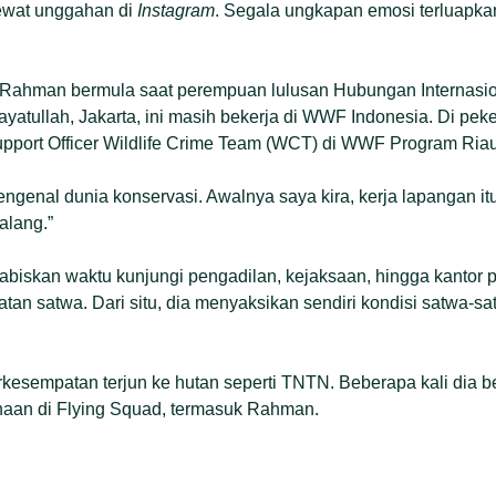
ewat unggahan di
Instagram
. Segala ungkapan emosi terluapkan
ahman bermula saat perempuan lulusan Hubungan Internasion
ayatullah, Jakarta, ini masih bekerja di WWF Indonesia. Di peke
pport Officer Wildlife Crime Team (WCT) di WWF Program Riau
mengenal dunia konservasi. Awalnya saya kira, kerja lapangan i
alang.”
iskan waktu kunjungi pengadilan, kejaksaan, hingga kantor p
tan satwa. Dari situ, dia menyaksikan sendiri kondisi satwa-sa
rkesempatan terjun ke hutan seperti TNTN. Beberapa kali dia b
naan di Flying Squad, termasuk Rahman.