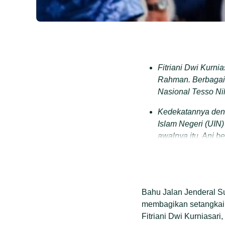
Fitriani Dwi Kurn
Rahman. Berbagai 
Nasional Tesso Nilo
Kedekatannya deng
Islam Negeri (UIN)
awalnya itu, Ani 
Program Riau.
Ide ani untuk me
Segala macam ungg
Bahu Jalan Jenderal S
jangkauan informas
membagikan setangkai 
Tahun 2024, bersa
Fitriani Dwi Kurniasari,
(Ditreskrimsus) P