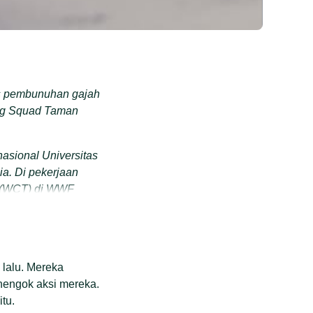
us pembunuhan gajah
ing Squad Taman
sional Universitas
ia. Di pekerjaan
am (WCT) di WWF
n sempat mentok.
beberapa akun agar
 lalu. Mereka
nengok aksi mereka.
e Kriminal Kusus
itu.
it IV.