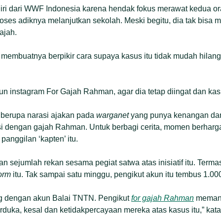
iri dari WWF Indonesia karena hendak fokus merawat kedua ora
ses adiknya melanjutkan sekolah. Meski begitu, dia tak bisa
ajah.
mbuatnya berpikir cara supaya kasus itu tidak mudah hilang 
n instagram For Gajah Rahman, agar dia tetap diingat dan kas
berupa narasi ajakan pada
warganet
yang punya kenangan dan
si dengan gajah Rahman. Untuk berbagi cerita, momen berharg
anggilan ‘kapten’ itu.
an sejumlah rekan sesama pegiat satwa atas inisiatif itu. Term
form
itu. Tak sampai satu minggu, pengikut akun itu tembus 1.00
g dengan akun Balai TNTN. Pengikut
for gajah Rahman
memang
erduka, kesal dan ketidakpercayaan mereka atas kasus itu,” kat