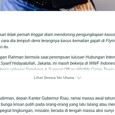
iasari tidak pernah tinggal diam mendorong pengungkapan kas
cara dia tempuh demi terangnya kasus kematian gajah di Fly
 itu.
an Rahman bermula saat perempuan lulusan Hubungan Interna
 Syarif Hidayatullah, Jakarta, ini masih bekerja di WWF Indones
bekerja sebagai Database & Support Officer Wildlife Crime Te
Lihat Semua Ide Utama
ndorong kepolisian mengungkap pelaku pembunuh gajah Rahma
ahan di instagram telah tayang, bahkan, kolaborasi dengan 
udirman, depan Kantor Gubernur Riau, ramai massa awal tahun
i lebih luas.
bunga krisan putih pada orang-orang yang lalu lalang atau me
ma dengan aktor Chicco Jerikho, Ani pernah Direktorat Resers
 pegiat lingkungan, inisiator, berada di tengah massa aksi sunyi 
olda Riau. Mereka berbincang dengan Kompol Nasruddin, Kasubd