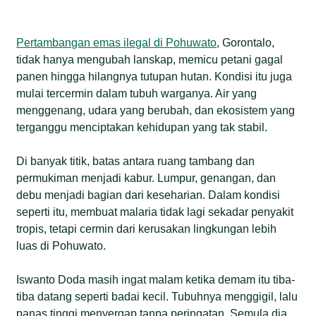
dari seribu kasus malaria hingga April 2026, dengan
mayoritas penderita merupakan laki-laki usia
Pertambangan emas ilegal di Pohuwato
, Gorontalo,
produktif yang bekerja di area tambang. Pemerintah
tidak hanya mengubah lanskap, memicu petani gagal
bahkan menetapkan status Kejadian Luar Biasa
panen hingga hilangnya tutupan hutan. Kondisi itu juga
(KLB) malaria dan tanggap darurat bencana non-
mulai tercermin dalam tubuh warganya. Air yang
alam akibat tingginya penularan di wilayah sekitar
menggenang, udara yang berubah, dan ekosistem yang
tambang emas ilegal.
terganggu menciptakan kehidupan yang tak stabil.
Selain malaria, penggunaan merkuri dalam
Di banyak titik, batas antara ruang tambang dan
pengolahan emas ilegal memperparah ancaman
permukiman menjadi kabur. Lumpur, genangan, dan
kesehatan dan lingkungan. Limbah merkuri yang
debu menjadi bagian dari keseharian. Dalam kondisi
dibuang langsung ke sungai dan tanah mencemari
seperti itu, membuat malaria tidak lagi sekadar penyakit
air, merusak ekosistem, serta berpotensi masuk ke
tropis, tetapi cermin dari kerusakan lingkungan lebih
rantai makanan melalui ikan dan organisme
luas di Pohuwato.
perairan.
Berbagai penelitian menunjukkan pencemaran
Iswanto Doda masih ingat malam ketika demam itu tiba-
dampak tambang emas di Pohuwato telah
tiba datang seperti badai kecil. Tubuhnya menggigil, lalu
berlangsung lama dan bersifat kronis. Paparan
panas tinggi menyergap tanpa peringatan. Semula dia