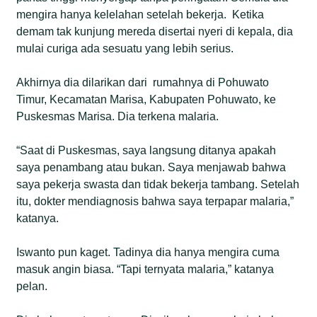
merkuri berisiko menyebabkan gangguan saraf,
mengira hanya kelelahan setelah bekerja. Ketika
kerusakan organ, hingga penyakit Minamata.
demam tak kunjung mereda disertai nyeri di kepala, dia
Namun lemahnya pengawasan, tingginya
mulai curiga ada sesuatu yang lebih serius.
ketergantungan ekonomi warga pada tambang,
serta masih terbukanya perdagangan merkuri ilegal
Akhirnya dia dilarikan dari rumahnya di Pohuwato
membuat krisis ekologis dan kesehatan ini terus
Timur, Kecamatan Marisa, Kabupaten Pohuwato, ke
berulang.
Puskesmas Marisa. Dia terkena malaria.
“Saat di Puskesmas, saya langsung ditanya apakah
saya penambang atau bukan. Saya menjawab bahwa
saya pekerja swasta dan tidak bekerja tambang. Setelah
itu, dokter mendiagnosis bahwa saya terpapar malaria,”
katanya.
Iswanto pun kaget. Tadinya dia hanya mengira cuma
masuk angin biasa. “Tapi ternyata malaria,” katanya
pelan.