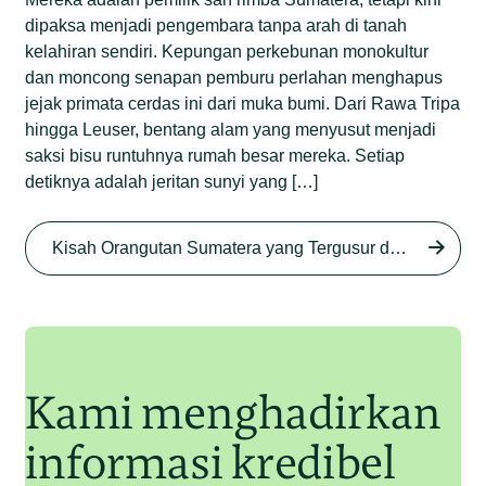
dipaksa menjadi pengembara tanpa arah di tanah
kelahiran sendiri. Kepungan perkebunan monokultur
dan moncong senapan pemburu perlahan menghapus
jejak primata cerdas ini dari muka bumi. Dari Rawa Tripa
hingga Leuser, bentang alam yang menyusut menjadi
saksi bisu runtuhnya rumah besar mereka. Setiap
detiknya adalah jeritan sunyi yang […]
Begini Nasib Orangutan
Sumatera di Rawa Tripa
Kisah Orangutan Sumatera yang Tergusur dari Rumah Sendiri series
Begini Modus Perburuan
Junaidi Hanafiah
27 Agu 2025
Orangutan Sumatera
Junaidi Hanafiah
11 Jul 2025
Kami menghadirkan
informasi kredibel