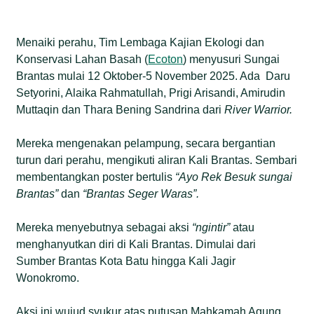
PN Surabaya. Salah satunya memerintahkannya
meminta maaf kepada masyarakat di 15 Kota/
Menaiki perahu, Tim Lembaga Kajian Ekologi dan
Kabupaten yang dilalui Kali Brantas. Lantaran
Konservasi Lahan Basah (
Ecoton
) menyusuri Sungai
dinilai lalai dalam mengelola dan pengawasan
Brantas mulai 12 Oktober-5 November 2025. Ada Daru
yang menyebabkan terjadi kematian ikan secara
Setyorini, Alaika Rahmatullah, Prigi Arisandi, Amirudin
massal setiap tahun.
Muttaqin dan Thara Bening Sandrina dari
River Warrior.
Survei Ecoton terhadap 535 warga di Jawa Timur
Mereka mengenakan pelampung, secara bergantian
menyebutkan 62,1% responden menyatakan
turun dari perahu, mengikuti aliran Kali Brantas. Sembari
pengelolaan Kali Brantas kategori Buruk. ECOTON
membentangkan poster bertulis
mencatat terjadi mulai 2015, 2016, 2017, 2018, dan
“Ayo Rek Besuk sungai
Brantas”
2019.
dan
“Brantas Seger Waras”.
Abdul Aziz, anggota tim advokat Ecoton
Mereka menyebutnya sebagai aksi
“ngintir”
atau
menyatakan. segera mengajukan eksekusi ke PN
menghanyutkan diri di Kali Brantas. Dimulai dari
Surabaya menyusul putusan oleh MA itu.
Sumber Brantas Kota Batu hingga Kali Jagir
Pengadilan akan menentukan juru sita atau
Wonokromo.
eksekutor untuk mengeksekusi putusan tersebut.
Aksi ini wujud syukur atas putusan Mahkamah Agung