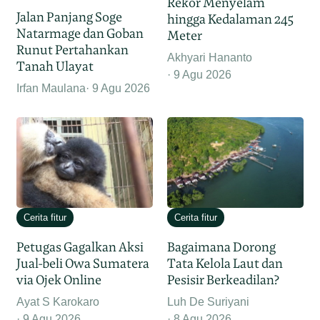
Rekor Menyelam
Jalan Panjang Soge
hingga Kedalaman 245
Natarmage dan Goban
Meter
Runut Pertahankan
Akhyari Hananto
Tanah Ulayat
9 Agu 2026
Irfan Maulana
9 Agu 2026
Cerita fitur
Cerita fitur
Petugas Gagalkan Aksi
Bagaimana Dorong
Jual-beli Owa Sumatera
Tata Kelola Laut dan
via Ojek Online
Pesisir Berkeadilan?
Ayat S Karokaro
Luh De Suriyani
9 Agu 2026
8 Agu 2026