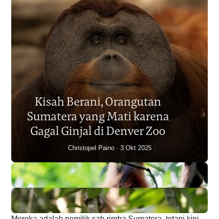
Populasi Orangutan
Sumatera Berkurang 2.700
Kisah Berani, Orangutan
Individu dalam Satu Dekade?
Sumatera yang Mati karena
Junaidi Hanafiah
14 Jul 2026
Gagal Ginjal di Denver Zoo
Christopel Paino
3 Okt 2025
Mereka adalah pemilik sah rimba Sumatera, tetapi kini