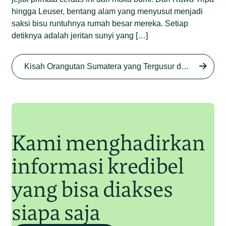
hingga Leuser, bentang alam yang menyusut menjadi
saksi bisu runtuhnya rumah besar mereka. Setiap
detiknya adalah jeritan sunyi yang […]
Begini Nasib Orangutan
Sumatera di Rawa Tripa
Kisah Orangutan Sumatera yang Tergusur dari Rumah Sendiri series
Begini Modus Perburuan
Junaidi Hanafiah
27 Agu 2025
Orangutan Sumatera
Junaidi Hanafiah
11 Jul 2025
Kami menghadirkan
informasi kredibel
yang bisa diakses
siapa saja