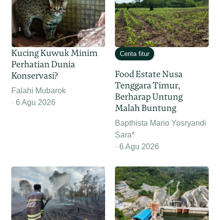
Kucing Kuwuk Minim
Cerita fitur
Perhatian Dunia
Food Estate Nusa
Konservasi?
Tenggara Timur,
Falahi Mubarok
Berharap Untung
6 Agu 2026
Malah Buntung
Bapthista Mario Yosryandi
Sara*
6 Agu 2026