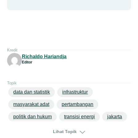
Kredit
Richaldo Hariandja
Editor
Topik
data dan statistik
infrastruktur
masyarakat adat
pertambangan
politik dan hukum
transisi energi
jakarta
jawa
Lihat Topik