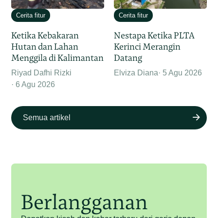
Cerita fitur
Cerita fitur
Ketika Kebakaran
Nestapa Ketika PLTA
Hutan dan Lahan
Kerinci Merangin
Menggila di Kalimantan
Datang
Riyad Dafhi Rizki
Elviza Diana
5 Agu 2026
6 Agu 2026
Semua artikel
Berlangganan