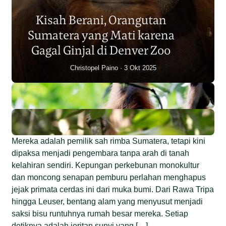
Sumatera Berkurang 2.700
Kisah Berani, Orangutan
Individu dalam Satu Dekade?
Sumatera yang Mati karena
Junaidi Hanafiah
14 Jul 2026
Gagal Ginjal di Denver Zoo
Christopel Paino
3 Okt 2025
Mereka adalah pemilik sah rimba Sumatera, tetapi kini
dipaksa menjadi pengembara tanpa arah di tanah
kelahiran sendiri. Kepungan perkebunan monokultur
dan moncong senapan pemburu perlahan menghapus
jejak primata cerdas ini dari muka bumi. Dari Rawa Tripa
hingga Leuser, bentang alam yang menyusut menjadi
saksi bisu runtuhnya rumah besar mereka. Setiap
detiknya adalah jeritan sunyi yang […]