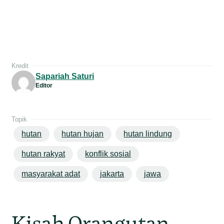
Kredit
Sapariah Saturi
Editor
Topik
hutan
hutan hujan
hutan lindung
hutan rakyat
konflik sosial
masyarakat adat
jakarta
jawa
Kisah Orangutan