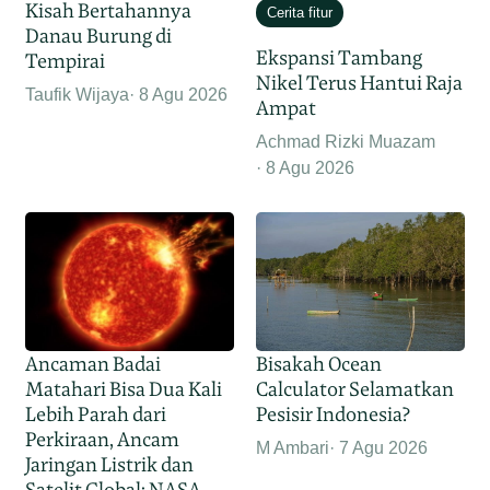
Kisah Bertahannya
Cerita fitur
Danau Burung di
Ekspansi Tambang
Tempirai
Nikel Terus Hantui Raja
Taufik Wijaya
8 Agu 2026
Ampat
Achmad Rizki Muazam
8 Agu 2026
Ancaman Badai
Bisakah Ocean
Matahari Bisa Dua Kali
Calculator Selamatkan
Lebih Parah dari
Pesisir Indonesia?
Perkiraan, Ancam
M Ambari
7 Agu 2026
Jaringan Listrik dan
Satelit Global: NASA