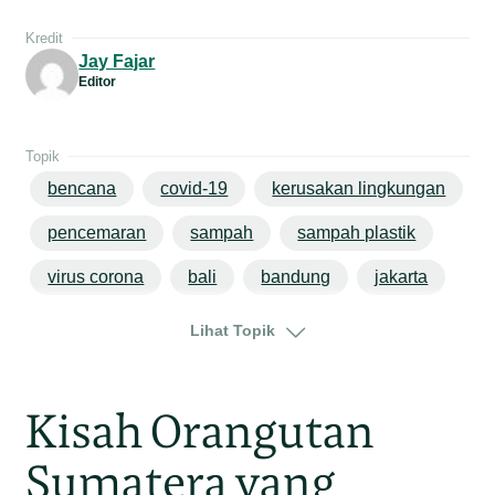
Kredit
Jay Fajar
Editor
Topik
bencana
covid-19
kerusakan lingkungan
pencemaran
sampah
sampah plastik
virus corona
bali
bandung
jakarta
jawa
Lihat Topik
Kisah Orangutan
Sumatera yang