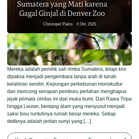
Sumatera yang Mati karena
Junaidi Hanafiah
14 Jul 2026
Gagal Ginjal di Denver Zoo
Christopel Paino
3 Okt 2025
Mereka adalah pemilik sah rimba Sumatera, tetapi kini
dipaksa menjadi pengembara tanpa arah di tanah
kelahiran sendiri. Kepungan perkebunan monokultur
dan moncong senapan pemburu perlahan menghapus
jejak primata cerdas ini dari muka bumi. Dari Rawa Tripa
hingga Leuser, bentang alam yang menyusut menjadi
saksi bisu runtuhnya rumah besar mereka. Setiap
detiknya adalah jeritan sunyi yang […]
Begini Nasib Orangutan
Sumatera di Rawa Tripa