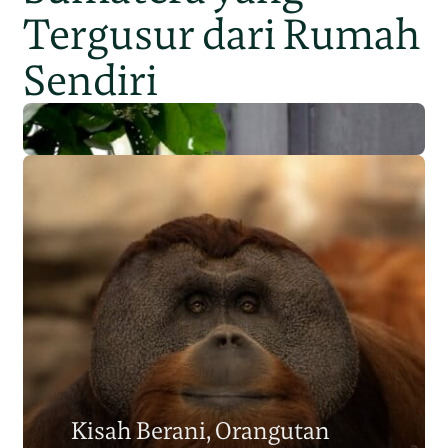
Tergusur dari Rumah
Sendiri
Populasi Orangutan
Sumatera Berkurang 2.700
Kisah Berani, Orangutan
Individu dalam Satu Dekade?