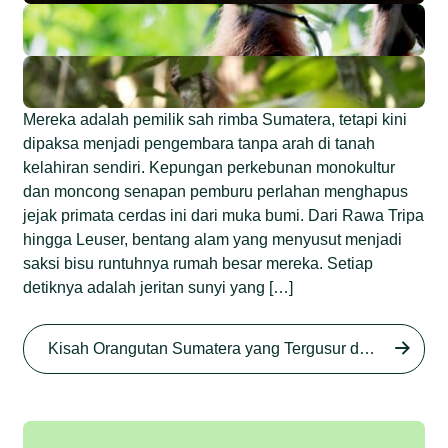
Mereka adalah pemilik sah rimba Sumatera, tetapi kini
dipaksa menjadi pengembara tanpa arah di tanah
kelahiran sendiri. Kepungan perkebunan monokultur
dan moncong senapan pemburu perlahan menghapus
jejak primata cerdas ini dari muka bumi. Dari Rawa Tripa
hingga Leuser, bentang alam yang menyusut menjadi
saksi bisu runtuhnya rumah besar mereka. Setiap
detiknya adalah jeritan sunyi yang […]
Begini Nasib Orangutan
Sumatera di Rawa Tripa
Kisah Orangutan Sumatera yang Tergusur dari Rumah Sendiri series
Begini Modus Perburuan
Junaidi Hanafiah
27 Agu 2025
Orangutan Sumatera
Junaidi Hanafiah
11 Jul 2025