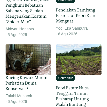
Cerita fitur
Penghuni Bebatuan
Penolakan Tambang
Sabana yang Seolah
Pasir Laut Kepri Kian
Mengenakan Kostum
Menguat
“Spider-Man”
Yogi Eka Sahputra
Akhyari Hananto
6 Agu 2026
6 Agu 2026
Kucing Kuwuk Minim
Cerita fitur
Perhatian Dunia
Food Estate Nusa
Konservasi?
Tenggara Timur,
Falahi Mubarok
Berharap Untung
6 Agu 2026
Malah Buntung