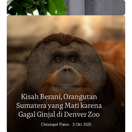
Populasi Orangutan
Sumatera Berkurang 2.700
Kisah Berani, Orangutan
Individu dalam Satu Dekade?
Sumatera yang Mati karena
Junaidi Hanafiah
14 Jul 2026
Gagal Ginjal di Denver Zoo
Christopel Paino
3 Okt 2025