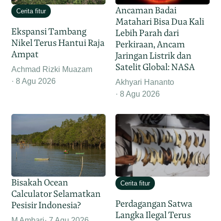
Ancaman Badai
Cerita fitur
Matahari Bisa Dua Kali
Ekspansi Tambang
Lebih Parah dari
Nikel Terus Hantui Raja
Perkiraan, Ancam
Ampat
Jaringan Listrik dan
Satelit Global: NASA
Achmad Rizki Muazam
8 Agu 2026
Akhyari Hananto
8 Agu 2026
Bisakah Ocean
Cerita fitur
Calculator Selamatkan
Perdagangan Satwa
Pesisir Indonesia?
Langka Ilegal Terus
M Ambari
7 Agu 2026