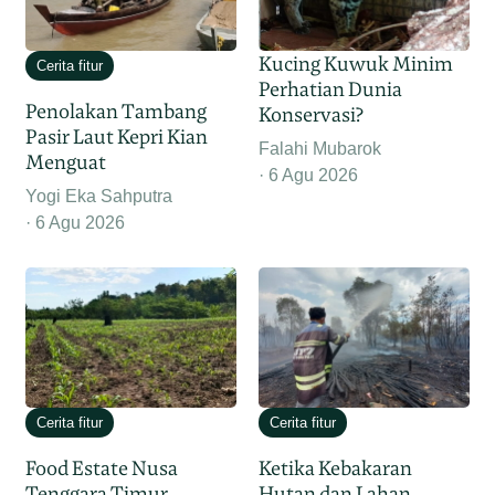
Kucing Kuwuk Minim
Cerita fitur
Perhatian Dunia
Penolakan Tambang
Konservasi?
Pasir Laut Kepri Kian
Falahi Mubarok
Menguat
6 Agu 2026
Yogi Eka Sahputra
6 Agu 2026
Cerita fitur
Cerita fitur
Food Estate Nusa
Ketika Kebakaran
Tenggara Timur,
Hutan dan Lahan