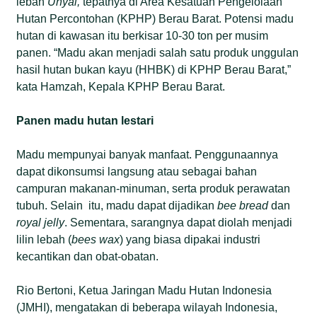
lebah
Unyai,
tepatnya di Area Kesatuan Pengelolaan
Hutan Percontohan (KPHP) Berau Barat. Potensi madu
hutan di kawasan itu berkisar 10-30 ton per musim
panen. “Madu akan menjadi salah satu produk unggulan
hasil hutan bukan kayu (HHBK) di KPHP Berau Barat,”
kata Hamzah, Kepala KPHP Berau Barat.
Panen madu hutan lestari
Madu mempunyai banyak manfaat. Penggunaannya
dapat dikonsumsi langsung atau sebagai bahan
campuran makanan-minuman, serta produk perawatan
tubuh. Selain itu, madu dapat dijadikan
bee bread
dan
royal jelly
. Sementara, sarangnya dapat diolah menjadi
lilin lebah (
bees wax
) yang biasa dipakai industri
kecantikan dan obat-obatan.
Rio Bertoni, Ketua Jaringan Madu Hutan Indonesia
(JMHI), mengatakan di beberapa wilayah Indonesia,