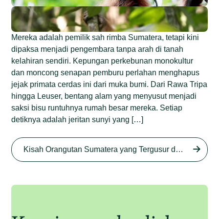
Mereka adalah pemilik sah rimba Sumatera, tetapi kini
dipaksa menjadi pengembara tanpa arah di tanah
kelahiran sendiri. Kepungan perkebunan monokultur
dan moncong senapan pemburu perlahan menghapus
jejak primata cerdas ini dari muka bumi. Dari Rawa Tripa
hingga Leuser, bentang alam yang menyusut menjadi
saksi bisu runtuhnya rumah besar mereka. Setiap
detiknya adalah jeritan sunyi yang […]
Begini Nasib Orangutan
Sumatera di Rawa Tripa
Kisah Orangutan Sumatera yang Tergusur dari Rumah Sendiri series
Begini Modus Perburuan
Junaidi Hanafiah
27 Agu 2025
Orangutan Sumatera
Junaidi Hanafiah
11 Jul 2025