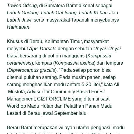
Tawon Odeng
, di Sumatera Barat dikenal sebagai
Labah Gadang, Labah Gantuang, Labah Kabau
atau
Labah Jawi
, serta masyarakat Tapanuli menyebutnya
Harinauan
.
Khusus di Berau, Kalimantan Timur, masyarakat
menyebut
Apis Dorsata
dengan sebutan
Unyai
.
Unyai
biasa bersarang di pohon manggeris (
Kompassia
ceramensis
), kempas (
Kompassia exelca
) dan tempura
(
Diprerocarpus gracilis
). “Pada setiap pohon bisa
ditemui puluhan sarang. Pada musim panen, setiap
sarang menghasilkan madu antara 5-20 liter,” kata Ali
Mustofa, Adviser for Community Based Forest
Management, GIZ FORCLIME yang ditemui saat
Workhop Madu Hutan dan Pelatihan Panen Madu
Lestari di Berau, awal September lalu.
Berau Barat merupakan wilayah utama penghasil madu