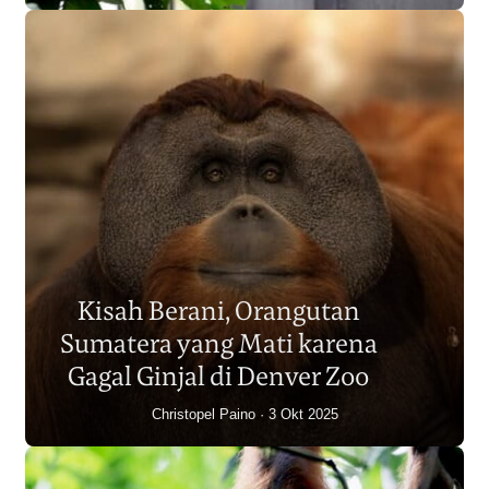
Populasi Orangutan
Sumatera Berkurang 2.700
Kisah Berani, Orangutan
Individu dalam Satu Dekade?
Sumatera yang Mati karena
Junaidi Hanafiah
14 Jul 2026
Gagal Ginjal di Denver Zoo
Christopel Paino
3 Okt 2025