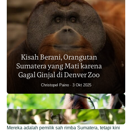
Populasi Orangutan
Sumatera Berkurang 2.700
Kisah Berani, Orangutan
Individu dalam Satu Dekade?
Sumatera yang Mati karena
Junaidi Hanafiah
14 Jul 2026
Gagal Ginjal di Denver Zoo
Christopel Paino
3 Okt 2025
Mereka adalah pemilik sah rimba Sumatera, tetapi kini