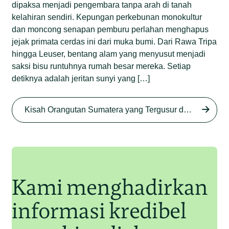
dipaksa menjadi pengembara tanpa arah di tanah
kelahiran sendiri. Kepungan perkebunan monokultur
dan moncong senapan pemburu perlahan menghapus
jejak primata cerdas ini dari muka bumi. Dari Rawa Tripa
hingga Leuser, bentang alam yang menyusut menjadi
saksi bisu runtuhnya rumah besar mereka. Setiap
detiknya adalah jeritan sunyi yang […]
Begini Nasib Orangutan
Sumatera di Rawa Tripa
Kisah Orangutan Sumatera yang Tergusur dari Rumah Sendiri series
Begini Modus Perburuan
Junaidi Hanafiah
27 Agu 2025
Orangutan Sumatera
Junaidi Hanafiah
11 Jul 2025
Kami menghadirkan
informasi kredibel