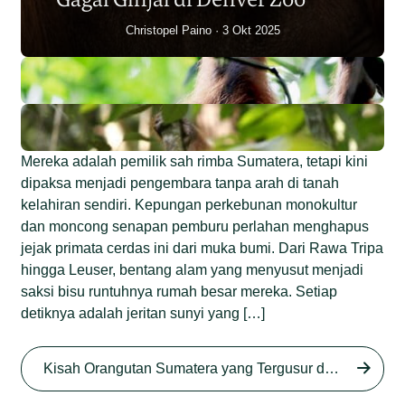
Christopel Paino
3 Okt 2025
Mereka adalah pemilik sah rimba Sumatera, tetapi kini
dipaksa menjadi pengembara tanpa arah di tanah
kelahiran sendiri. Kepungan perkebunan monokultur
dan moncong senapan pemburu perlahan menghapus
jejak primata cerdas ini dari muka bumi. Dari Rawa Tripa
hingga Leuser, bentang alam yang menyusut menjadi
saksi bisu runtuhnya rumah besar mereka. Setiap
detiknya adalah jeritan sunyi yang […]
Begini Nasib Orangutan
Sumatera di Rawa Tripa
Kisah Orangutan Sumatera yang Tergusur dari Rumah Sendiri series
Begini Modus Perburuan
Junaidi Hanafiah
27 Agu 2025