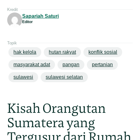
Kredit
Sapariah Saturi
Editor
Topik
hak kelola
hutan rakyat
konflik sosial
masyarakat adat
pangan
pertanian
sulawesi
sulawesi selatan
Kisah Orangutan
Sumatera yang
Tergusur dari Rumah