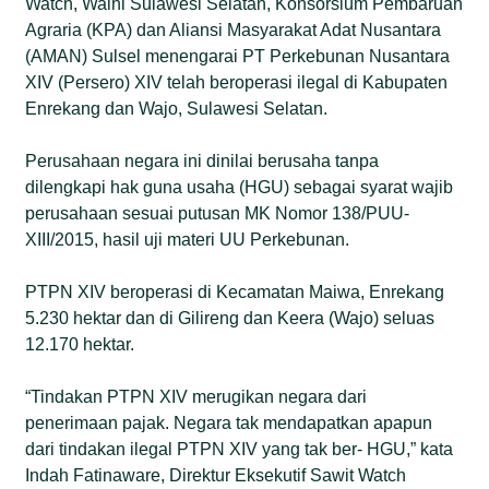
Watch, Walhi Sulawesi Selatan, Konsorsium Pembaruan
Agraria (KPA) dan Aliansi Masyarakat Adat Nusantara
(AMAN) Sulsel menengarai PT Perkebunan Nusantara
XIV (Persero) XIV telah beroperasi ilegal di Kabupaten
Enrekang dan Wajo, Sulawesi Selatan.
Perusahaan negara ini dinilai berusaha tanpa
dilengkapi hak guna usaha (HGU) sebagai syarat wajib
perusahaan sesuai putusan MK Nomor 138/PUU-
XIII/2015, hasil uji materi UU Perkebunan.
PTPN XIV beroperasi di Kecamatan Maiwa, Enrekang
5.230 hektar dan di Gilireng dan Keera (Wajo) seluas
12.170 hektar.
“Tindakan PTPN XIV merugikan negara dari
penerimaan pajak. Negara tak mendapatkan apapun
dari tindakan ilegal PTPN XIV yang tak ber- HGU,” kata
Indah Fatinaware, Direktur Eksekutif Sawit Watch