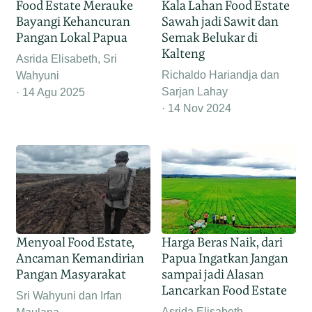
Kala Lahan Food Estate
Food Estate Merauke
Sawah jadi Sawit dan
Bayangi Kehancuran
Semak Belukar di
Pangan Lokal Papua
Kalteng
Asrida Elisabeth, Sri
Richaldo Hariandja dan
Wahyuni
Sarjan Lahay
14 Agu 2025
14 Nov 2024
Menyoal Food Estate,
Harga Beras Naik, dari
Ancaman Kemandirian
Papua Ingatkan Jangan
Pangan Masyarakat
sampai jadi Alasan
Lancarkan Food Estate
Sri Wahyuni dan Irfan
Asrida Elisabeth