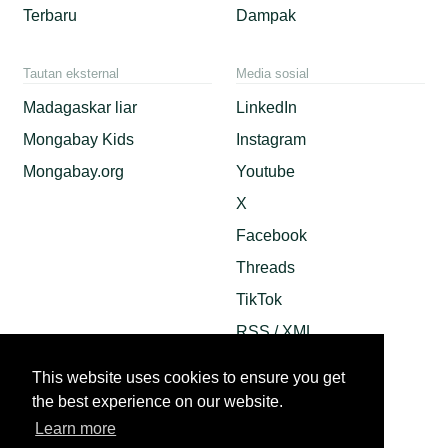
Terbaru
Dampak
Tautan eksternal
Media sosial
Madagaskar liar
LinkedIn
Mongabay Kids
Instagram
Mongabay.org
Youtube
X
Facebook
Threads
TikTok
RSS / XML
Mastodon
This website uses cookies to ensure you get
Android App
the best experience on our website.
Apple News
Learn more