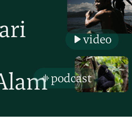
ari
video
Alam
podcast