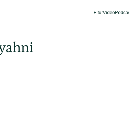
Fitur
Video
Podca
Syahni