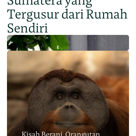
Sumatera yang
Tergusur dari Rumah
Sendiri
Populasi Orangutan
Sumatera Berkurang 2.700
Kisah Berani, Orangutan