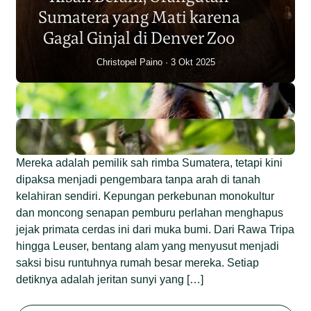
Individu dalam Satu Dekade?
Sumatera yang Mati karena
Junaidi Hanafiah
14 Jul 2026
Gagal Ginjal di Denver Zoo
Christopel Paino
3 Okt 2025
Mereka adalah pemilik sah rimba Sumatera, tetapi kini
dipaksa menjadi pengembara tanpa arah di tanah
kelahiran sendiri. Kepungan perkebunan monokultur
dan moncong senapan pemburu perlahan menghapus
jejak primata cerdas ini dari muka bumi. Dari Rawa Tripa
hingga Leuser, bentang alam yang menyusut menjadi
saksi bisu runtuhnya rumah besar mereka. Setiap
detiknya adalah jeritan sunyi yang […]
Begini Nasib Orangutan