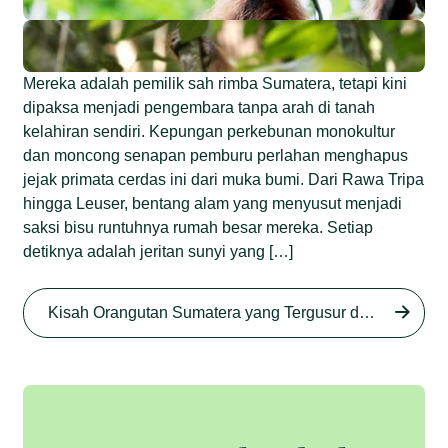
Mereka adalah pemilik sah rimba Sumatera, tetapi kini
dipaksa menjadi pengembara tanpa arah di tanah
kelahiran sendiri. Kepungan perkebunan monokultur
dan moncong senapan pemburu perlahan menghapus
jejak primata cerdas ini dari muka bumi. Dari Rawa Tripa
hingga Leuser, bentang alam yang menyusut menjadi
saksi bisu runtuhnya rumah besar mereka. Setiap
detiknya adalah jeritan sunyi yang […]
Begini Nasib Orangutan
Sumatera di Rawa Tripa
Kisah Orangutan Sumatera yang Tergusur dari Rumah Sendiri series
Begini Modus Perburuan
Junaidi Hanafiah
27 Agu 2025
Orangutan Sumatera
Junaidi Hanafiah
11 Jul 2025