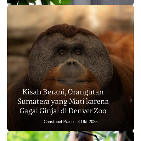
Populasi Orangutan
Sumatera Berkurang 2.700
Kisah Berani, Orangutan
Individu dalam Satu Dekade?
Sumatera yang Mati karena
Junaidi Hanafiah
14 Jul 2026
Gagal Ginjal di Denver Zoo
Christopel Paino
3 Okt 2025