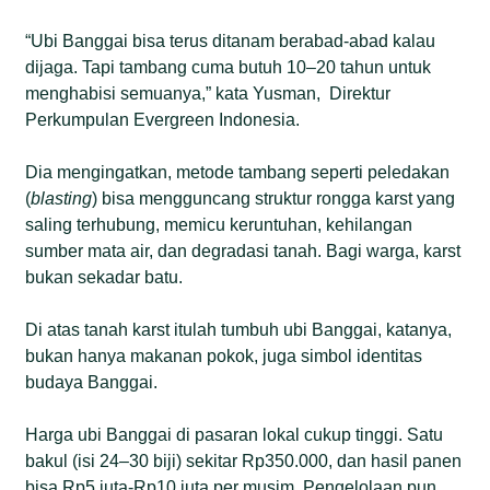
“Ubi Banggai bisa terus ditanam berabad-abad kalau
dijaga. Tapi tambang cuma butuh 10–20 tahun untuk
menghabisi semuanya,” kata Yusman, Direktur
Perkumpulan Evergreen Indonesia.
Dia mengingatkan, metode tambang seperti peledakan
(
blasting
) bisa mengguncang struktur rongga karst yang
saling terhubung, memicu keruntuhan, kehilangan
sumber mata air, dan degradasi tanah. Bagi warga, karst
bukan sekadar batu.
Di atas tanah karst itulah tumbuh ubi Banggai, katanya,
bukan hanya makanan pokok, juga simbol identitas
budaya Banggai.
Harga ubi Banggai di pasaran lokal cukup tinggi. Satu
bakul (isi 24–30 biji) sekitar Rp350.000, dan hasil panen
bisa Rp5 juta-Rp10 juta per musim. Pengelolaan pun