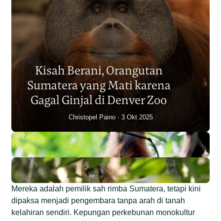
Populasi Orangutan
Sumatera Berkurang 2.700
Kisah Berani, Orangutan
Individu dalam Satu Dekade?
Sumatera yang Mati karena
Junaidi Hanafiah
14 Jul 2026
Gagal Ginjal di Denver Zoo
Christopel Paino
3 Okt 2025
Mereka adalah pemilik sah rimba Sumatera, tetapi kini
dipaksa menjadi pengembara tanpa arah di tanah
kelahiran sendiri. Kepungan perkebunan monokultur