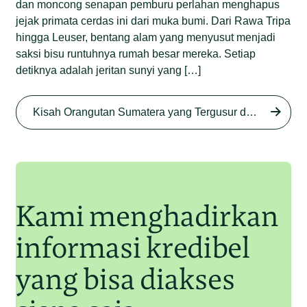
dan moncong senapan pemburu perlahan menghapus
jejak primata cerdas ini dari muka bumi. Dari Rawa Tripa
hingga Leuser, bentang alam yang menyusut menjadi
saksi bisu runtuhnya rumah besar mereka. Setiap
detiknya adalah jeritan sunyi yang […]
Begini Nasib Orangutan
Sumatera di Rawa Tripa
Kisah Orangutan Sumatera yang Tergusur dari Rumah Sendiri series
Begini Modus Perburuan
Junaidi Hanafiah
27 Agu 2025
Orangutan Sumatera
Junaidi Hanafiah
11 Jul 2025
Kami menghadirkan
informasi kredibel
yang bisa diakses