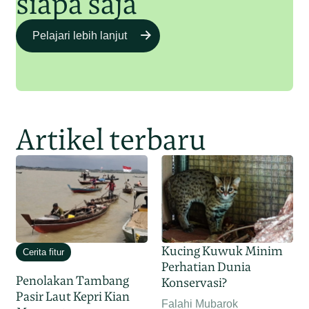
siapa saja
Pelajari lebih lanjut
Artikel terbaru
Kucing Kuwuk Minim
Cerita fitur
Perhatian Dunia
Penolakan Tambang
Konservasi?
Pasir Laut Kepri Kian
Falahi Mubarok