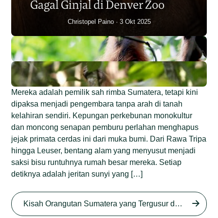
Gagal Ginjal di Denver Zoo
Christopel Paino
3 Okt 2025
Mereka adalah pemilik sah rimba Sumatera, tetapi kini
dipaksa menjadi pengembara tanpa arah di tanah
kelahiran sendiri. Kepungan perkebunan monokultur
dan moncong senapan pemburu perlahan menghapus
jejak primata cerdas ini dari muka bumi. Dari Rawa Tripa
hingga Leuser, bentang alam yang menyusut menjadi
saksi bisu runtuhnya rumah besar mereka. Setiap
detiknya adalah jeritan sunyi yang […]
Begini Nasib Orangutan
Sumatera di Rawa Tripa
Kisah Orangutan Sumatera yang Tergusur dari Rumah Sendiri series
Begini Modus Perburuan
Junaidi Hanafiah
27 Agu 2025