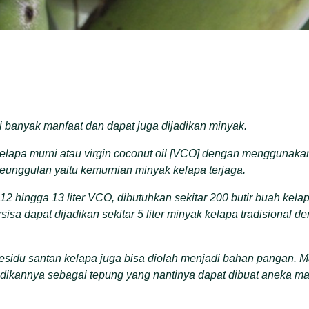
 banyak manfaat dan dapat juga dijadikan minyak.
elapa murni
atau
virgin coconut oil
[
VCO
]
dengan
menggunakan
keunggulan yaitu
kemurnian minyak kelapa terjaga.
12 hingga 13 liter VCO, dibutuhkan sekitar 200 butir buah kel
sisa dapat dijadikan sekitar 5 liter minyak kelapa tradisional 
esidu santan kelapa
juga
bisa diolah menjadi bahan pangan. M
dikan
nya sebagai
tepung
yang nantinya
dapat dibuat aneka ma