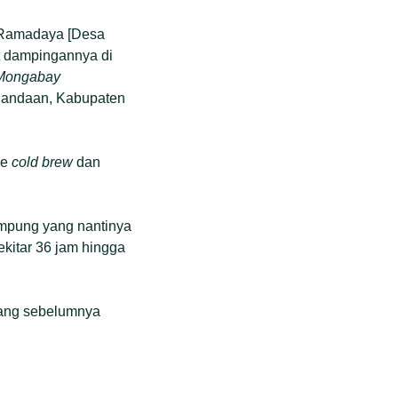
 Ramadaya [Desa
t dampingannya di
Mongabay
 Pandaan, Kabupaten
de
cold brew
dan
tampung yang nantinya
ekitar 36 jam hingga
yang sebelumnya