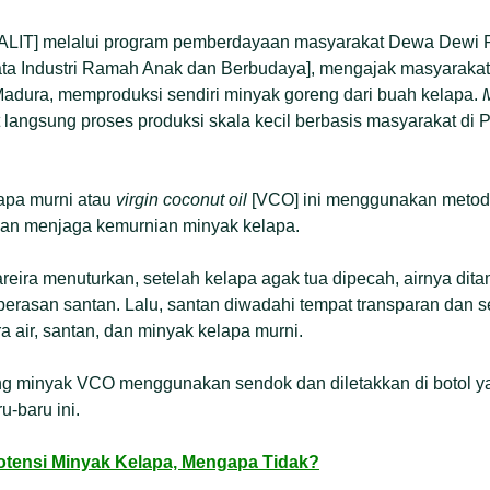
 [ALIT] melalui program pemberdayaan masyarakat Dewa Dewi
ta Industri Ramah Anak dan Berbudaya], mengajak masyaraka
Madura, memproduksi sendiri minyak goreng dari buah kelapa.
 langsung proses produksi skala kecil berbasis masyarakat di
apa murni atau
virgin coconut oil
[VCO] ini menggunakan meto
juan menjaga kemurnian minyak kelapa.
reira menuturkan, setelah kelapa agak tua dipecah, airnya di
perasan santan. Lalu, santan diwadahi tempat transparan dan s
a air, santan, dan minyak kelapa murni.
ning minyak VCO menggunakan sendok dan diletakkan di botol 
u-baru ini.
tensi Minyak Kelapa, Mengapa Tidak?