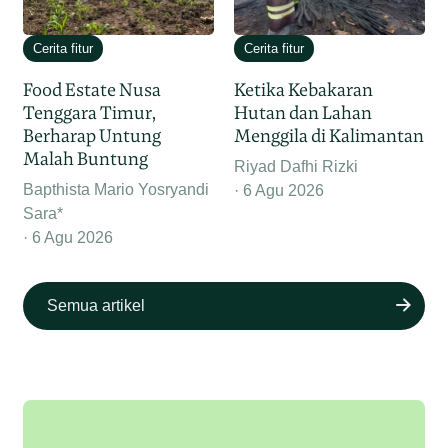
Cerita fitur
Cerita fitur
Food Estate Nusa
Ketika Kebakaran
Tenggara Timur,
Hutan dan Lahan
Berharap Untung
Menggila di Kalimantan
Malah Buntung
Riyad Dafhi Rizki
Bapthista Mario Yosryandi
6 Agu 2026
Sara*
6 Agu 2026
Semua artikel