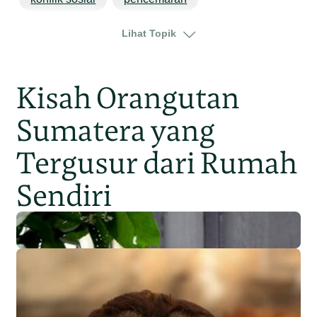
pertambangan
perubahan iklim
jawa
Lihat Topik
jawa timur
Kisah Orangutan
Sumatera yang
Tergusur dari Rumah
Sendiri