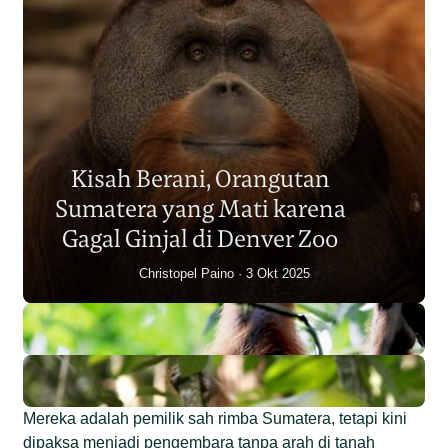
Populasi Orangutan
Sumatera Berkurang 2.700
Kisah Berani, Orangutan
Individu dalam Satu Dekade?
Sumatera yang Mati karena
Junaidi Hanafiah
14 Jul 2026
Gagal Ginjal di Denver Zoo
Christopel Paino
3 Okt 2025
Mereka adalah pemilik sah rimba Sumatera, tetapi kini
dipaksa menjadi pengembara tanpa arah di tanah