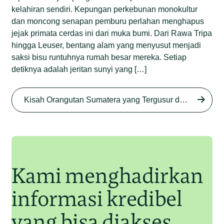
kelahiran sendiri. Kepungan perkebunan monokultur
dan moncong senapan pemburu perlahan menghapus
jejak primata cerdas ini dari muka bumi. Dari Rawa Tripa
hingga Leuser, bentang alam yang menyusut menjadi
saksi bisu runtuhnya rumah besar mereka. Setiap
detiknya adalah jeritan sunyi yang […]
Begini Nasib Orangutan
Sumatera di Rawa Tripa
Kisah Orangutan Sumatera yang Tergusur dari Rumah Sendiri series
Begini Modus Perburuan
Junaidi Hanafiah
27 Agu 2025
Orangutan Sumatera
Junaidi Hanafiah
11 Jul 2025
Kami menghadirkan
informasi kredibel
yang bisa diakses