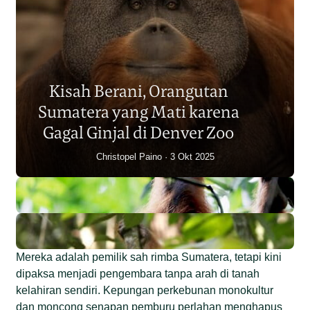
Populasi Orangutan
Sumatera Berkurang 2.700
Kisah Berani, Orangutan
Individu dalam Satu Dekade?
Sumatera yang Mati karena
Junaidi Hanafiah
14 Jul 2026
Gagal Ginjal di Denver Zoo
Christopel Paino
3 Okt 2025
Mereka adalah pemilik sah rimba Sumatera, tetapi kini
dipaksa menjadi pengembara tanpa arah di tanah
kelahiran sendiri. Kepungan perkebunan monokultur
dan moncong senapan pemburu perlahan menghapus