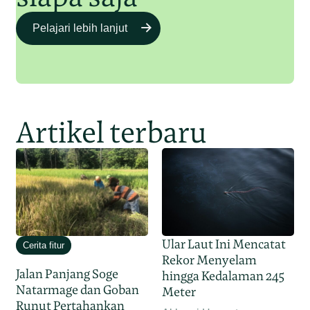
Pelajari lebih lanjut
Artikel terbaru
Ular Laut Ini Mencatat
Cerita fitur
Rekor Menyelam
Jalan Panjang Soge
hingga Kedalaman 245
Natarmage dan Goban
Meter
Runut Pertahankan