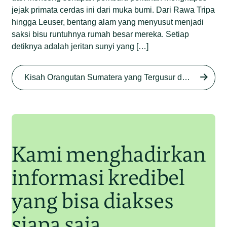
jejak primata cerdas ini dari muka bumi. Dari Rawa Tripa
hingga Leuser, bentang alam yang menyusut menjadi
saksi bisu runtuhnya rumah besar mereka. Setiap
detiknya adalah jeritan sunyi yang […]
Begini Nasib Orangutan
Sumatera di Rawa Tripa
Kisah Orangutan Sumatera yang Tergusur dari Rumah Sendiri series
Begini Modus Perburuan
Junaidi Hanafiah
27 Agu 2025
Orangutan Sumatera
Junaidi Hanafiah
11 Jul 2025
Kami menghadirkan
informasi kredibel
yang bisa diakses
siapa saja