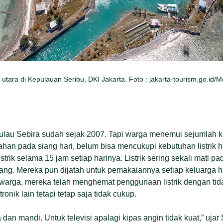
g utara di Kepulauan Seribu, DKI Jakarta. Foto : jakarta-tourism.go.id
lau Sebira sudah sejak 2007. Tapi warga menemui sejumlah 
han pada siang hari, belum bisa mencukupi kebutuhan listrik 
strik selama 15 jam setiap harinya. Listrik sering sekali mati p
iang. Mereka pun dijatah untuk pemakaiannya setiap keluarga
 warga, mereka telah menghemat penggunaan listrik dengan ti
ronik lain tetapi tetap saja tidak cukup.
 dan mandi. Untuk televisi apalagi kipas angin tidak kuat,” uj