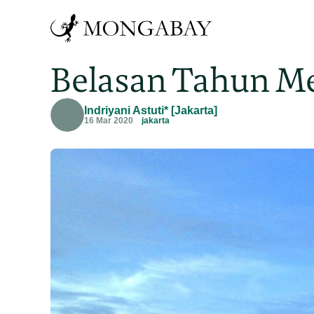
Belasan Tahun Men
Indriyani Astuti* [Jakarta]
16 Mar 2020
jakarta