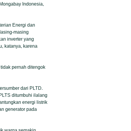
i Mongabay Indonesia,
erian Energi dan
Masing-masing
an inverter yang
u, katanya, karena
tidak pernah ditengok
bersumber dari PLTD.
 PLTS ditumbuhi ilalang
tungkan energi listrik
an generator pada
rik warga semakin