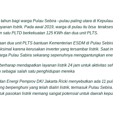
tahun bagi warga Pulau Sebira –pulau paling utara di Kepulau
anan listrik. Pada awal 2019, warga di pulau itu bisa terakses li
n satu PLTD berkekuatan 125 KWh dan dua unit PLTS.
an dua unit PLTS bantuan Kementerian ESDM di Pulau Sebira
aksimal karena kerusakan inverter yang tersambar listrik. Saat i
warga Pulau Sabira sekarang sepenuhnya menggantungkan energ
erharap mendapatkan layanan listrik 24 jam untuk aktivitas seh
n sebagai salah satu penghidupan mereka
 dan Energi Pemprov DKI Jakarta Ricki menyebutkan ada 11 pu
g berpenghuni yang telah dialiri listrik, termasuk Pulau Sebi
tuk pasokan listrik memang sangat potensial untuk daerah kepu