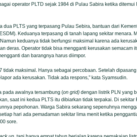
agai operator PLTD sejak 1984 di Pulau Sabira ketika ditemu
da dua PLTS yang terpasang Pulau Sebira, bantuan dari Kement
ESDM). Keduanya terpasang di tanah lapang sekitar menara. 
Namun keduanya tidak berfungsi maksimal karena ada kerusak
ujan deras. Operator tidak bisa mengganti kerusakan semacam it
mengganti dan barangnya harus diimpor.
07 tidak maksimal. Hanya sebagai percobaan. Setelah dipasang 
lapor ada kerusakan. Tidak ada respons,” kata Syamsudin.
ra pada awalnya tersambung (
on grid)
dengan listrik PLN yang 
n, saat ini kedua PLTS itu dibiarkan tidak terpakai. Di sekitar
mbunnya pepohonan. Warga Sabira sekarang sepenuhnya menggan
etiap hari ada pemadaman sekitar lima menit ketika pengganti
00 sore.
ack up
, tapi hanya empat tahun berjalan karena pemakaian list