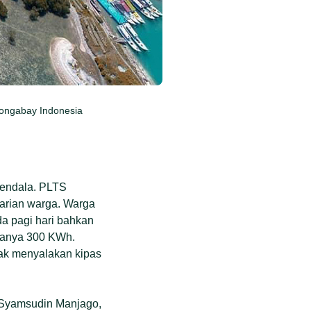
/Mongabay Indonesia
kendala. PLTS
harian warga. Warga
ada pagi hari bahkan
 hanya 300 KWh.
dak menyalakan kipas
ar Syamsudin Manjago,