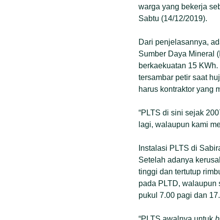
warga yang bekerja seb
Sabtu (14/12/2019).
Dari penjelasannya, a
Sumber Daya Mineral (
berkaekuatan 15 KWh. 
tersambar petir saat h
harus kontraktor yang 
“PLTS di sini sejak 20
lagi, walaupun kami me
Instalasi PLTS di Sabi
Setelah adanya kerusaka
tinggi dan tertutup ri
pada PLTD, walaupun s
pukul 7.00 pagi dan 17.
“PLTS awalnya untuk
b