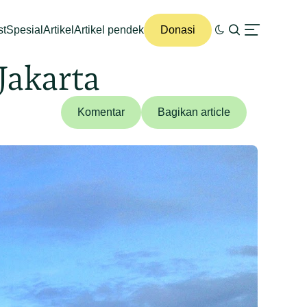
st
Spesial
Artikel
Artikel pendek
Donasi
Jakarta
Komentar
Bagikan article