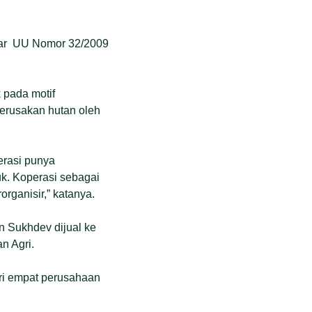
ggar UU Nomor 32/2009
 pada motif
erusakan hutan oleh
erasi punya
k. Koperasi sebagai
rganisir,” katanya.
n Sukhdev dijual ke
n Agri.
ari empat perusahaan