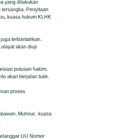
pa yang dilakukan
n tersangka. Penyitaan
abu, kuasa hukum KLHK
juga terbantahkan.
 ulayat akan diuji
siasi putusan hakim.
o akan berjalan baik.
kinan proses
lalawan. Muhnur, kuasa
.
 melanggar UU Nomor