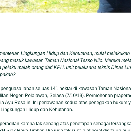
ementerian Lingkungan Hidup dan Kehutanan, mulai melakuka
 yang masuk kawasan Taman Nasional Tesso Nilo. Mereka mel
 pelaku malah orang dari KPH, unit pelaksana teknis Dinas L
apakah?
penguasa lahan seluas 141 hektar di kawasan Taman Nasiona
ilan Negeri Pelalawan, Selasa (7/10/18). Permohonan prapera
Ria Ayu Rosalin. Ini perlawanan kedua atas penegakan hukum y
 Lingkungan Hidup dan Kehutanan.
radilan karena tak senang atas penetapan sebagai tersangk
PH Siak Raya Timber. Dia juga tak suka alat berat disita Balai