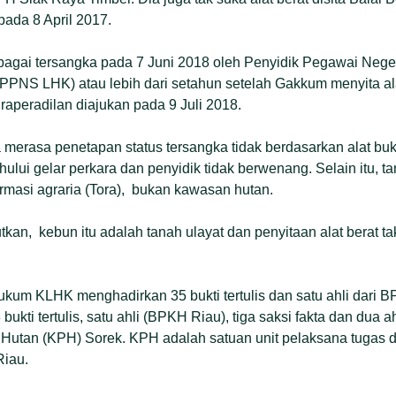
ada 8 April 2017.
agai tersangka pada 7 Juni 2018 oleh Penyidik Pegawai Neger
PNS LHK) atau lebih dari setahun setelah Gakkum menyita ala
Praperadilan diajukan pada 9 Juli 2018.
erasa penetapan status tersangka tidak berdasarkan alat buk
hului gelar perkara dan penyidik tidak berwenang. Selain itu, 
rmasi agraria (Tora), bukan kawasan hutan.
an, kebun itu adalah tanah ulayat dan penyitaan alat berat t
ukum KLHK menghadirkan 35 bukti tertulis dan satu ahli dari 
ti tertulis, satu ahli (BPKH Riau), tiga saksi fakta dan dua a
Hutan (KPH) Sorek. KPH adalah satuan unit pelaksana tugas d
Riau.