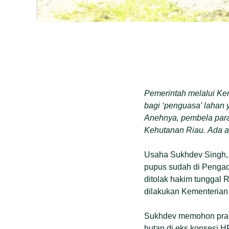
Pemerintah melalui K
bagi ‘penguasa’ lahan
Anehnya, pembela para
Kehutanan Riau.
Ada 
Usaha Sukhdev Singh, 
pupus sudah di Pengad
ditolak hakim tunggal 
dilakukan Kementerian
Sukhdev memohon prape
hutan di eks konsesi H