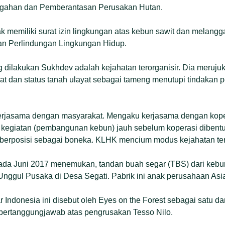
egahan dan Pemberantasan Perusakan Hutan.
ak memiliki surat izin lingkungan atas kebun sawit dan melan
an Perlindungan Lingkungan Hidup.
dilakukan Sukhdev adalah kejahatan terorganisir. Dia merujuk
t dan status tanah ulayat sebagai tameng menutupi tindakan p
erjasama dengan masyarakat. Mengaku kerjasama dengan kop
 kegiatan (pembangunan kebun) jauh sebelum koperasi dibentu
berposisi sebagai boneka. KLHK mencium modus kejahatan tero
 pada Juni 2017 menemukan, tandan buah segar (TBS) dari kebu
 Unggul Pusaka di Desa Segati. Pabrik ini anak perusahaan Asia
 Indonesia ini disebut oleh Eyes on the Forest sebagai satu d
bertanggungjawab atas pengrusakan Tesso Nilo.