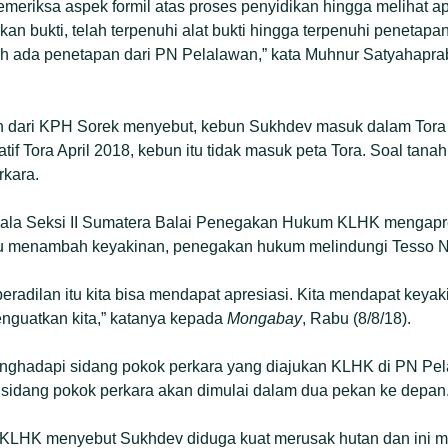
meriksa aspek formil atas proses penyidikan hingga melihat a
kan bukti, telah terpenuhi alat bukti hingga terpenuhi penetapa
h ada penetapan dari PN Pelalawan,” kata Muhnur Satyahapr
 dari KPH Sorek menyebut, kebun Sukhdev masuk dalam Tora 
tif Tora April 2018, kebun itu tidak masuk peta Tora. Soal tanah
rkara.
ala Seksi II Sumatera Balai Penegakan Hukum KLHK mengapre
itu menambah keyakinan, penegakan hukum melindungi Tesso Nil
eradilan itu kita bisa mendapat apresiasi. Kita mendapat keya
guatkan kita,” katanya kepada
Mongabay
, Rabu (8/8/18).
nghadapi sidang pokok perkara yang diajukan KLHK di PN Pe
idang pokok perkara akan dimulai dalam dua pekan ke depan
 KLHK menyebut Sukhdev diduga kuat merusak hutan dan ini