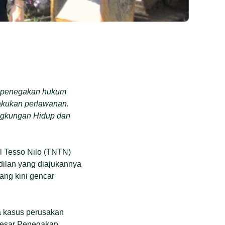
n penegakan hukum
akukan perlawanan.
ingkungan Hidup dan
l Tesso Nilo (TNTN)
dilan yang diajukannya
ang kini gencar
a kasus perusakan
 Besar Penegakan