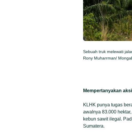
Sebuah truk melewati jala
Rony Muharrman/ Mongab
Mempertanyakan aks
KLHK punya tugas berat
awalnya 83.000 hektar, 
kebun sawit ilegal. Pa
Sumatera.