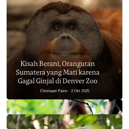
Populasi Orangutan
Sumatera Berkurang 2.700
Kisah Berani, Orangutan
Individu dalam Satu Dekade?
Sumatera yang Mati karena
Junaidi Hanafiah
14 Jul 2026
Gagal Ginjal di Denver Zoo
Christopel Paino
3 Okt 2025