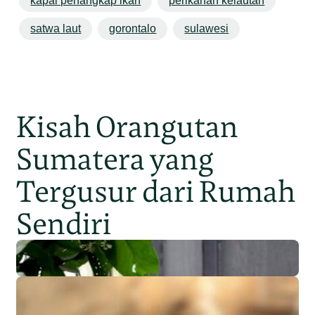
kapal penangkap ikan
perikanan kelautan
satwa laut
gorontalo
sulawesi
Kisah Orangutan
Sumatera yang
Tergusur dari Rumah
Sendiri