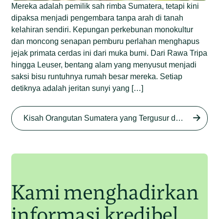
Mereka adalah pemilik sah rimba Sumatera, tetapi kini
dipaksa menjadi pengembara tanpa arah di tanah
kelahiran sendiri. Kepungan perkebunan monokultur
dan moncong senapan pemburu perlahan menghapus
jejak primata cerdas ini dari muka bumi. Dari Rawa Tripa
hingga Leuser, bentang alam yang menyusut menjadi
saksi bisu runtuhnya rumah besar mereka. Setiap
detiknya adalah jeritan sunyi yang […]
Begini Nasib Orangutan
Sumatera di Rawa Tripa
Kisah Orangutan Sumatera yang Tergusur dari Rumah Sendiri series
Begini Modus Perburuan
Junaidi Hanafiah
27 Agu 2025
Orangutan Sumatera
Junaidi Hanafiah
11 Jul 2025
Kami menghadirkan
informasi kredibel